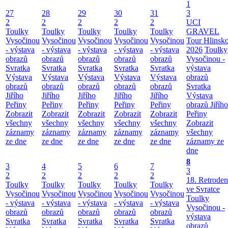
1
27
28
29
30
31
3
2
2
2
2
2
UCI
Toulky
Toulky
Toulky
Toulky
Toulky
GRAVEL
Vysočinou
Vysočinou
Vysočinou
Vysočinou
Vysočinou
Tour Hlinsk
- výstava
- výstava
- výstava
- výstava
- výstava
2026
Toulky
obrazů
obrazů
obrazů
obrazů
obrazů
Vysočinou -
Svratka
Svratka
Svratka
Svratka
Svratka
výstava
Výstava
Výstava
Výstava
Výstava
Výstava
obrazů
obrazů
obrazů
obrazů
obrazů
obrazů
Svratka
Jiřího
Jiřího
Jiřího
Jiřího
Jiřího
Výstava
Peřiny
Peřiny
Peřiny
Peřiny
Peřiny
obrazů Jiřího
Zobrazit
Zobrazit
Zobrazit
Zobrazit
Zobrazit
Peřiny
všechny
všechny
všechny
všechny
všechny
Zobrazit
záznamy
záznamy
záznamy
záznamy
záznamy
všechny
ze dne
ze dne
ze dne
ze dne
ze dne
záznamy ze
dne
8
3
4
5
6
7
3
2
2
2
2
2
18. Retroden
Toulky
Toulky
Toulky
Toulky
Toulky
ve Svratce
Vysočinou
Vysočinou
Vysočinou
Vysočinou
Vysočinou
Toulky
- výstava
- výstava
- výstava
- výstava
- výstava
Vysočinou -
obrazů
obrazů
obrazů
obrazů
obrazů
výstava
Svratka
Svratka
Svratka
Svratka
Svratka
obrazů