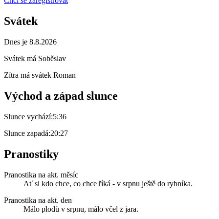
Chci se zaregistrovat
Svátek
Dnes je 8.8.2026
Svátek má
Soběslav
Zítra má svátek
Roman
Východ a západ slunce
Slunce vychází:
5:36
Slunce zapadá:
20:27
Pranostiky
Pranostika na akt. měsíc
Ať si kdo chce, co chce říká - v srpnu ještě do rybníka.
Pranostika na akt. den
Málo plodů v srpnu, málo včel z jara.