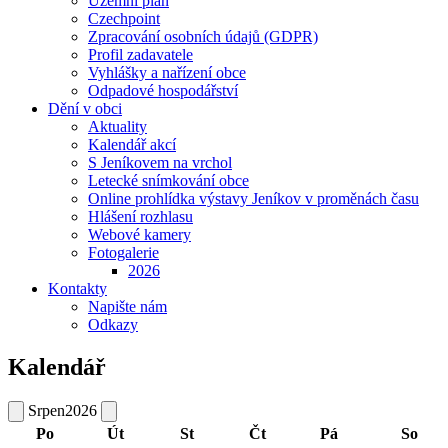
Územní plán
Czechpoint
Zpracování osobních údajů (GDPR)
Profil zadavatele
Vyhlášky a nařízení obce
Odpadové hospodářství
Dění v obci
Aktuality
Kalendář akcí
S Jeníkovem na vrchol
Letecké snímkování obce
Online prohlídka výstavy Jeníkov v proměnách času
Hlášení rozhlasu
Webové kamery
Fotogalerie
2026
Kontakty
Napište nám
Odkazy
Kalendář
Srpen
2026
Po
Út
St
Čt
Pá
So