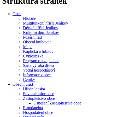
Struktura stránek
Obec
Historie
Multifunkční hřiště Jeníkov
Dětská hřiště Jeníkov
Kulturní dům Jeníkov
Požární řád
Obecní knihovna
Mapa
Kaplička a hřbitov
Cyklostezka
Program rozvoje obce
Samovýroba dřeva
Vodní hospodářství
Informace z obce
Ceníky
Obecní úřad
Úřední deska
Povinné informace
Zastupitelstvo obce
Usnesení Zastupitelstva obce
E-podatelna
Hospodaření obce