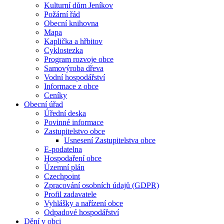
Kulturní dům Jeníkov
Požární řád
Obecní knihovna
Mapa
Kaplička a hřbitov
Cyklostezka
Program rozvoje obce
Samovýroba dřeva
Vodní hospodářství
Informace z obce
Ceníky
Obecní úřad
Úřední deska
Povinné informace
Zastupitelstvo obce
Usnesení Zastupitelstva obce
E-podatelna
Hospodaření obce
Územní plán
Czechpoint
Zpracování osobních údajů (GDPR)
Profil zadavatele
Vyhlášky a nařízení obce
Odpadové hospodářství
Dění v obci