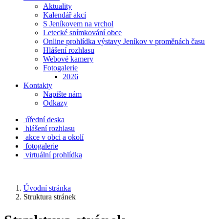
Aktuality
Kalendář akcí
S Jeníkovem na vrchol
Letecké snímkování obce
Online prohlídka výstavy Jeníkov v proměnách času
Hlášení rozhlasu
Webové kamery
Fotogalerie
2026
Kontakty
Napište nám
Odkazy
úřední deska
hlášení rozhlasu
akce v obci a okolí
fotogalerie
virtuální prohlídka
Úvodní stránka
Struktura stránek