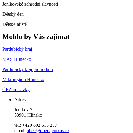
Jeníkovské zahradní slavnosti
Dětský den
Dětské hřiště
Mohlo by Vás zajímat
Pardubický kraj
MAS Hlinecko
Pardubický kraj pro rodinu
Mikroregion Hlinecko
ČEZ odstávky
Adresa
Jeníkov 7
53901 Hlinsko
tel.: +420 602 615 287
email:
obec@obec-jenikov.cz