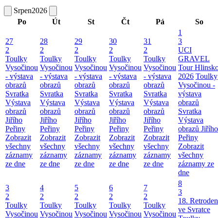
Srpen
2026
Po
Út
St
Čt
Pá
So
1
27
28
29
30
31
3
2
2
2
2
2
UCI
Toulky
Toulky
Toulky
Toulky
Toulky
GRAVEL
Vysočinou
Vysočinou
Vysočinou
Vysočinou
Vysočinou
Tour Hlinsk
- výstava
- výstava
- výstava
- výstava
- výstava
2026
Toulky
obrazů
obrazů
obrazů
obrazů
obrazů
Vysočinou -
Svratka
Svratka
Svratka
Svratka
Svratka
výstava
Výstava
Výstava
Výstava
Výstava
Výstava
obrazů
obrazů
obrazů
obrazů
obrazů
obrazů
Svratka
Jiřího
Jiřího
Jiřího
Jiřího
Jiřího
Výstava
Peřiny
Peřiny
Peřiny
Peřiny
Peřiny
obrazů Jiřího
Zobrazit
Zobrazit
Zobrazit
Zobrazit
Zobrazit
Peřiny
všechny
všechny
všechny
všechny
všechny
Zobrazit
záznamy
záznamy
záznamy
záznamy
záznamy
všechny
ze dne
ze dne
ze dne
ze dne
ze dne
záznamy ze
dne
8
3
4
5
6
7
3
2
2
2
2
2
18. Retroden
Toulky
Toulky
Toulky
Toulky
Toulky
ve Svratce
Vysočinou
Vysočinou
Vysočinou
Vysočinou
Vysočinou