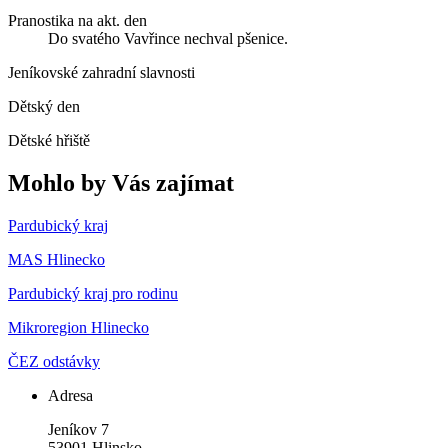
Pranostika na akt. den
Do svatého Vavřince nechval pšenice.
Jeníkovské zahradní slavnosti
Dětský den
Dětské hřiště
Mohlo by Vás zajímat
Pardubický kraj
MAS Hlinecko
Pardubický kraj pro rodinu
Mikroregion Hlinecko
ČEZ odstávky
Adresa
Jeníkov 7
53901 Hlinsko