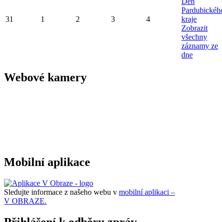
Den
Pardubickéh
31
1
2
3
4
kraje
Zobrazit
všechny
záznamy ze
dne
Webové kamery
Mobilní aplikace
Sledujte informace z našeho webu v
mobilní aplikaci –
V OBRAZE.
Přihlášení k odběru zpráv