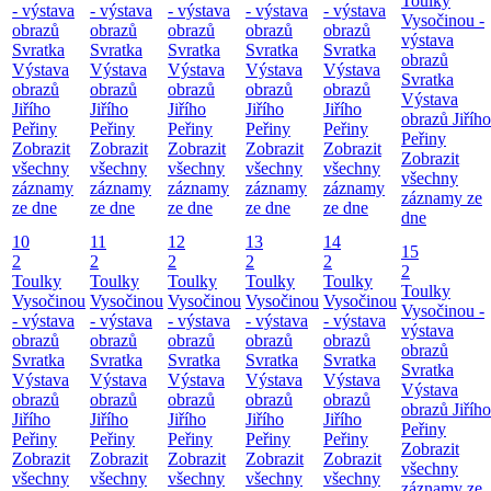
Toulky
- výstava
- výstava
- výstava
- výstava
- výstava
Vysočinou -
obrazů
obrazů
obrazů
obrazů
obrazů
výstava
Svratka
Svratka
Svratka
Svratka
Svratka
obrazů
Výstava
Výstava
Výstava
Výstava
Výstava
Svratka
obrazů
obrazů
obrazů
obrazů
obrazů
Výstava
Jiřího
Jiřího
Jiřího
Jiřího
Jiřího
obrazů Jiřího
Peřiny
Peřiny
Peřiny
Peřiny
Peřiny
Peřiny
Zobrazit
Zobrazit
Zobrazit
Zobrazit
Zobrazit
Zobrazit
všechny
všechny
všechny
všechny
všechny
všechny
záznamy
záznamy
záznamy
záznamy
záznamy
záznamy ze
ze dne
ze dne
ze dne
ze dne
ze dne
dne
10
11
12
13
14
15
2
2
2
2
2
2
Toulky
Toulky
Toulky
Toulky
Toulky
Toulky
Vysočinou
Vysočinou
Vysočinou
Vysočinou
Vysočinou
Vysočinou -
- výstava
- výstava
- výstava
- výstava
- výstava
výstava
obrazů
obrazů
obrazů
obrazů
obrazů
obrazů
Svratka
Svratka
Svratka
Svratka
Svratka
Svratka
Výstava
Výstava
Výstava
Výstava
Výstava
Výstava
obrazů
obrazů
obrazů
obrazů
obrazů
obrazů Jiřího
Jiřího
Jiřího
Jiřího
Jiřího
Jiřího
Peřiny
Peřiny
Peřiny
Peřiny
Peřiny
Peřiny
Zobrazit
Zobrazit
Zobrazit
Zobrazit
Zobrazit
Zobrazit
všechny
všechny
všechny
všechny
všechny
všechny
záznamy ze