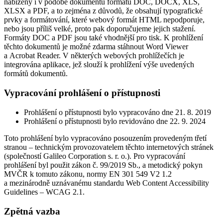
nabízeny i v podobě dokumentů formátu DOC, DOCX, XLS,
XLSX a PDF, a to zejména z důvodů, že obsahují typografické
prvky a formátování, které webový formát HTML nepodporuje,
nebo jsou příliš velké, proto pak doporučujeme jejich stažení.
Formáty DOC a PDF jsou také vhodnější pro tisk. K prohlížení
těchto dokumentů je možné zdarma stáhnout Word Viewer
a Acrobat Reader. V některých webových prohlížečích je
integrována aplikace, jež slouží k prohlížení výše uvedených
formátů dokumentů.
Vypracování prohlášení o přístupnosti
Prohlášení o přístupnosti bylo vypracováno dne 21. 8. 2019
Prohlášení o přístupnosti bylo revidováno dne 22. 9. 2024
Toto prohlášení bylo vypracováno posouzením provedeným třetí
stranou – technickým provozovatelem těchto internetových stránek
(společností Galileo Corporation s. r. o.). Pro vypracování
prohlášení byl použit zákon č. 99/2019 Sb., a metodický pokyn
MVČR k tomuto zákonu, normy EN 301 549 V2 1.2
a mezinárodně uznávanému standardu Web Content Accessibility
Guidelines – WCAG 2.1.
Zpětná vazba