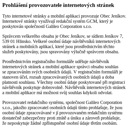
Prohlášení provozovatele internetových stránek
Tyto internetové stránky a mobilní aplikaci provozuje Obec Jeníkov.
Internetové stránky využívají redakční systém GCM, který je
poskytován společností Galileo Corporation s.r.o.
Správcem veškerého obsahu je Obec Jeníkov, se sídlem Jeníkov 7,
539 01 Hlinsko. Veškeré osobní údaje návštěvníků internetových
stránek a mobilních aplikací, které jsou prostřednictvím těchto
služeb poskytovány, jsou spravovány výlučně správcem obsahu.
Prostřednictvím registračního formuláře uděluje návštěvník
internetových stránek a mobilní aplikace správci obsahu souhlas
se zpracováním svých osobních údajů. V registračním formuláři je
stanoven účel, rozsah zpracovávaných osobních údajů a doba
platnosti souhlasu. Všechny osobní údaje poskytované při registraci
návštěvník poskytuje dobrovolně. Návštěvník internetových stránek
a mobilní aplikace má možnost svůj souhlas kdykoli odvolat.
Provozovatel redakčního systému, společnost Galileo Corporation
s.r.o., jakožto zpracovatel osobních údajů tímto prohlašuje, že jsou
osobní údaje zpracovávané v jí provozovaném redakčním systému
dostatečně zabezpečeny proti ztrátě a úniku a zároveň prohlašuje,
že neposkytuje žádné zpřístupněné osobní údaje třetím osobám.