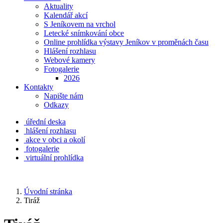
Aktuality
Kalendář akcí
S Jeníkovem na vrchol
Letecké snímkování obce
Online prohlídka výstavy Jeníkov v proměnách času
Hlášení rozhlasu
Webové kamery
Fotogalerie
2026
Kontakty
Napište nám
Odkazy
úřední deska
hlášení rozhlasu
akce v obci a okolí
fotogalerie
virtuální prohlídka
Úvodní stránka
Tiráž