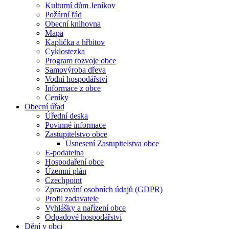
Kulturní dům Jeníkov
Požární řád
Obecní knihovna
Mapa
Kaplička a hřbitov
Cyklostezka
Program rozvoje obce
Samovýroba dřeva
Vodní hospodářství
Informace z obce
Ceníky
Obecní úřad
Úřední deska
Povinné informace
Zastupitelstvo obce
Usnesení Zastupitelstva obce
E-podatelna
Hospodaření obce
Územní plán
Czechpoint
Zpracování osobních údajů (GDPR)
Profil zadavatele
Vyhlášky a nařízení obce
Odpadové hospodářství
Dění v obci