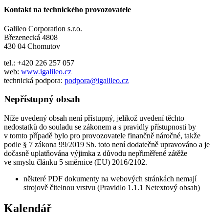
Kontakt na technického provozovatele
Galileo Corporation s.r.o.
Březenecká 4808
430 04 Chomutov
tel.: +420 226 257 057
web:
www.igalileo.cz
technická podpora:
podpora@igalileo.cz
Nepřístupný obsah
Níže uvedený obsah není přístupný, jelikož uvedení těchto
nedostatků do souladu se zákonem a s pravidly přístupnosti by
v tomto případě bylo pro provozovatele finančně náročné, takže
podle § 7 zákona 99/2019 Sb. toto není dodatečně upravováno a je
dočasně uplatňována výjimka z důvodu nepřiměřené zátěže
ve smyslu článku 5 směrnice (EU) 2016/2102.
některé PDF dokumenty na webových stránkách nemají
strojově čitelnou vrstvu (Pravidlo 1.1.1 Netextový obsah)
Kalendář