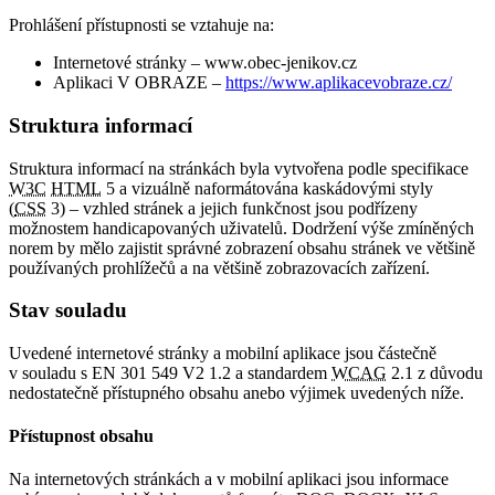
Prohlášení přístupnosti se vztahuje na:
Internetové stránky – www.obec-jenikov.cz
Aplikaci V OBRAZE –
https://www.aplikacevobraze.cz/
Struktura informací
Struktura informací na stránkách byla vytvořena podle specifikace
W3C
HTML
5 a vizuálně naformátována kaskádovými styly
(
CSS
3) – vzhled stránek a jejich funkčnost jsou podřízeny
možnostem handicapovaných uživatelů. Dodržení výše zmíněných
norem by mělo zajistit správné zobrazení obsahu stránek ve většině
používaných prohlížečů a na většině zobrazovacích zařízení.
Stav souladu
Uvedené internetové stránky a mobilní aplikace jsou částečně
v souladu s EN 301 549 V2 1.2 a standardem
WCAG
2.1 z důvodu
nedostatečně přístupného obsahu anebo výjimek uvedených níže.
Přístupnost obsahu
Na internetových stránkách a v mobilní aplikaci jsou informace