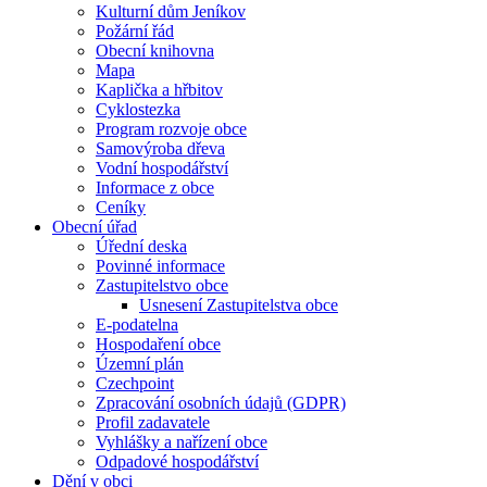
Kulturní dům Jeníkov
Požární řád
Obecní knihovna
Mapa
Kaplička a hřbitov
Cyklostezka
Program rozvoje obce
Samovýroba dřeva
Vodní hospodářství
Informace z obce
Ceníky
Obecní úřad
Úřední deska
Povinné informace
Zastupitelstvo obce
Usnesení Zastupitelstva obce
E-podatelna
Hospodaření obce
Územní plán
Czechpoint
Zpracování osobních údajů (GDPR)
Profil zadavatele
Vyhlášky a nařízení obce
Odpadové hospodářství
Dění v obci