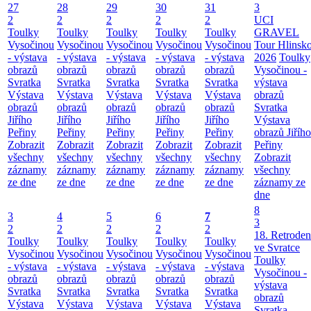
27
28
29
30
31
3
2
2
2
2
2
UCI
Toulky
Toulky
Toulky
Toulky
Toulky
GRAVEL
Vysočinou
Vysočinou
Vysočinou
Vysočinou
Vysočinou
Tour Hlinsk
- výstava
- výstava
- výstava
- výstava
- výstava
2026
Toulky
obrazů
obrazů
obrazů
obrazů
obrazů
Vysočinou -
Svratka
Svratka
Svratka
Svratka
Svratka
výstava
Výstava
Výstava
Výstava
Výstava
Výstava
obrazů
obrazů
obrazů
obrazů
obrazů
obrazů
Svratka
Jiřího
Jiřího
Jiřího
Jiřího
Jiřího
Výstava
Peřiny
Peřiny
Peřiny
Peřiny
Peřiny
obrazů Jiřího
Zobrazit
Zobrazit
Zobrazit
Zobrazit
Zobrazit
Peřiny
všechny
všechny
všechny
všechny
všechny
Zobrazit
záznamy
záznamy
záznamy
záznamy
záznamy
všechny
ze dne
ze dne
ze dne
ze dne
ze dne
záznamy ze
dne
8
3
4
5
6
7
3
2
2
2
2
2
18. Retroden
Toulky
Toulky
Toulky
Toulky
Toulky
ve Svratce
Vysočinou
Vysočinou
Vysočinou
Vysočinou
Vysočinou
Toulky
- výstava
- výstava
- výstava
- výstava
- výstava
Vysočinou -
obrazů
obrazů
obrazů
obrazů
obrazů
výstava
Svratka
Svratka
Svratka
Svratka
Svratka
obrazů
Výstava
Výstava
Výstava
Výstava
Výstava
Svratka