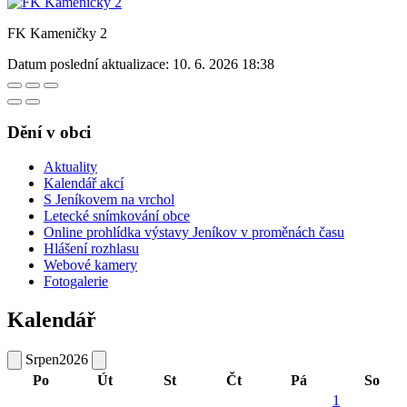
FK Kameničky 2
Datum poslední aktualizace:
10. 6. 2026 18:38
Dění v obci
Aktuality
Kalendář akcí
S Jeníkovem na vrchol
Letecké snímkování obce
Online prohlídka výstavy Jeníkov v proměnách času
Hlášení rozhlasu
Webové kamery
Fotogalerie
Kalendář
Srpen
2026
Po
Út
St
Čt
Pá
So
1