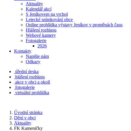
Aktuality
Kalendář akcí
S Jeníkovem na vrchol
Letecké snímkování obce
Online prohlídka výstavy Jeníkov v proměnách času
Hlášení rozhlasu
Webové kamery
Fotogalerie
2026
Kontakty
Napište nám
Odkazy
úřední deska
hlášení rozhlasu
akce v obci a okolí
fotogalerie
virtuální prohlídka
Úvodní stránka
Dění v obci
Aktuality
FK Kameničky