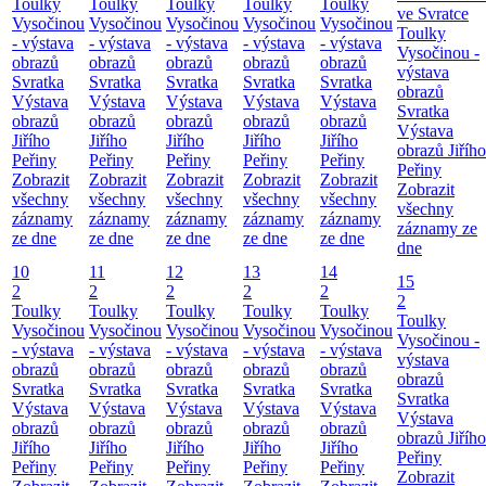
Toulky
Toulky
Toulky
Toulky
Toulky
ve Svratce
Vysočinou
Vysočinou
Vysočinou
Vysočinou
Vysočinou
Toulky
- výstava
- výstava
- výstava
- výstava
- výstava
Vysočinou -
obrazů
obrazů
obrazů
obrazů
obrazů
výstava
Svratka
Svratka
Svratka
Svratka
Svratka
obrazů
Výstava
Výstava
Výstava
Výstava
Výstava
Svratka
obrazů
obrazů
obrazů
obrazů
obrazů
Výstava
Jiřího
Jiřího
Jiřího
Jiřího
Jiřího
obrazů Jiřího
Peřiny
Peřiny
Peřiny
Peřiny
Peřiny
Peřiny
Zobrazit
Zobrazit
Zobrazit
Zobrazit
Zobrazit
Zobrazit
všechny
všechny
všechny
všechny
všechny
všechny
záznamy
záznamy
záznamy
záznamy
záznamy
záznamy ze
ze dne
ze dne
ze dne
ze dne
ze dne
dne
10
11
12
13
14
15
2
2
2
2
2
2
Toulky
Toulky
Toulky
Toulky
Toulky
Toulky
Vysočinou
Vysočinou
Vysočinou
Vysočinou
Vysočinou
Vysočinou -
- výstava
- výstava
- výstava
- výstava
- výstava
výstava
obrazů
obrazů
obrazů
obrazů
obrazů
obrazů
Svratka
Svratka
Svratka
Svratka
Svratka
Svratka
Výstava
Výstava
Výstava
Výstava
Výstava
Výstava
obrazů
obrazů
obrazů
obrazů
obrazů
obrazů Jiřího
Jiřího
Jiřího
Jiřího
Jiřího
Jiřího
Peřiny
Peřiny
Peřiny
Peřiny
Peřiny
Peřiny
Zobrazit