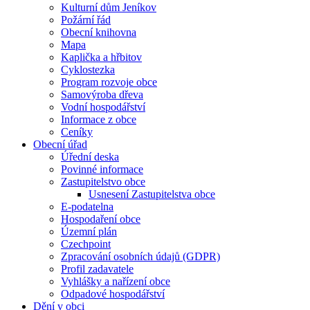
Kulturní dům Jeníkov
Požární řád
Obecní knihovna
Mapa
Kaplička a hřbitov
Cyklostezka
Program rozvoje obce
Samovýroba dřeva
Vodní hospodářství
Informace z obce
Ceníky
Obecní úřad
Úřední deska
Povinné informace
Zastupitelstvo obce
Usnesení Zastupitelstva obce
E-podatelna
Hospodaření obce
Územní plán
Czechpoint
Zpracování osobních údajů (GDPR)
Profil zadavatele
Vyhlášky a nařízení obce
Odpadové hospodářství
Dění v obci