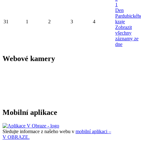
1
Den
Pardubickéh
31
1
2
3
4
kraje
Zobrazit
všechny
záznamy ze
dne
Webové kamery
Mobilní aplikace
Sledujte informace z našeho webu v
mobilní aplikaci –
V OBRAZE.