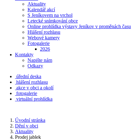
Aktuality
Kalendář akcí
S Jeníkovem na vrchol
Letecké snímkování obce
Online prohlídka výstavy Jeníkov v proměnách času
Hlášení rozhlasu
Webové kamery
Fotogalerie
2026
Kontakty
Napište nám
Odkazy
úřední deska
hlášení rozhlasu
akce v obci a okolí
fotogalerie
virtuální prohlídka
Úvodní stránka
Dění v obci
Aktuality
Prodej jablek