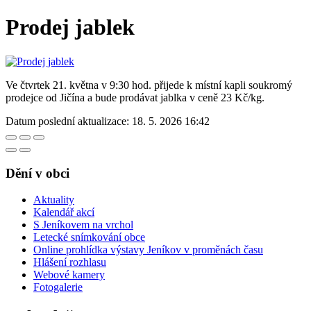
Prodej jablek
Ve čtvrtek 21. května v 9:30 hod. přijede k místní kapli soukromý
prodejce od Jičína a bude prodávat jablka v ceně 23 Kč/kg.
Datum poslední aktualizace:
18. 5. 2026 16:42
Dění v obci
Aktuality
Kalendář akcí
S Jeníkovem na vrchol
Letecké snímkování obce
Online prohlídka výstavy Jeníkov v proměnách času
Hlášení rozhlasu
Webové kamery
Fotogalerie