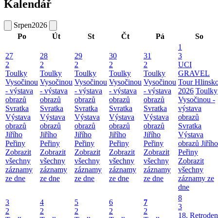
Kalendář
Srpen
2026
Po
Út
St
Čt
Pá
So
1
27
28
29
30
31
3
2
2
2
2
2
UCI
Toulky
Toulky
Toulky
Toulky
Toulky
GRAVEL
Vysočinou
Vysočinou
Vysočinou
Vysočinou
Vysočinou
Tour Hlinsk
- výstava
- výstava
- výstava
- výstava
- výstava
2026
Toulky
obrazů
obrazů
obrazů
obrazů
obrazů
Vysočinou -
Svratka
Svratka
Svratka
Svratka
Svratka
výstava
Výstava
Výstava
Výstava
Výstava
Výstava
obrazů
obrazů
obrazů
obrazů
obrazů
obrazů
Svratka
Jiřího
Jiřího
Jiřího
Jiřího
Jiřího
Výstava
Peřiny
Peřiny
Peřiny
Peřiny
Peřiny
obrazů Jiřího
Zobrazit
Zobrazit
Zobrazit
Zobrazit
Zobrazit
Peřiny
všechny
všechny
všechny
všechny
všechny
Zobrazit
záznamy
záznamy
záznamy
záznamy
záznamy
všechny
ze dne
ze dne
ze dne
ze dne
ze dne
záznamy ze
dne
8
3
4
5
6
7
3
2
2
2
2
2
18. Retroden