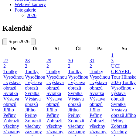
Webové kamery
Fotogalerie
2026
Kalendář
Srpen
2026
Po
Út
St
Čt
Pá
So
1
27
28
29
30
31
3
2
2
2
2
2
UCI
Toulky
Toulky
Toulky
Toulky
Toulky
GRAVEL
Vysočinou
Vysočinou
Vysočinou
Vysočinou
Vysočinou
Tour Hlinsk
- výstava
- výstava
- výstava
- výstava
- výstava
2026
Toulky
obrazů
obrazů
obrazů
obrazů
obrazů
Vysočinou -
Svratka
Svratka
Svratka
Svratka
Svratka
výstava
Výstava
Výstava
Výstava
Výstava
Výstava
obrazů
obrazů
obrazů
obrazů
obrazů
obrazů
Svratka
Jiřího
Jiřího
Jiřího
Jiřího
Jiřího
Výstava
Peřiny
Peřiny
Peřiny
Peřiny
Peřiny
obrazů Jiřího
Zobrazit
Zobrazit
Zobrazit
Zobrazit
Zobrazit
Peřiny
všechny
všechny
všechny
všechny
všechny
Zobrazit
záznamy
záznamy
záznamy
záznamy
záznamy
všechny