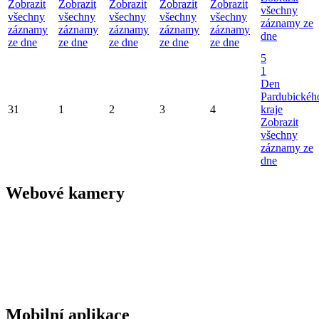
Zobrazit
Zobrazit
Zobrazit
Zobrazit
Zobrazit
všechny
všechny
všechny
všechny
všechny
všechny
záznamy ze
záznamy
záznamy
záznamy
záznamy
záznamy
dne
ze dne
ze dne
ze dne
ze dne
ze dne
5
1
Den
Pardubickéh
31
1
2
3
4
kraje
Zobrazit
všechny
záznamy ze
dne
Webové kamery
Mobilní aplikace