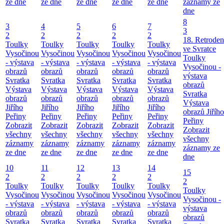
ze dne
ze dne
ze dne
ze dne
ze dne
záznamy ze
dne
8
3
4
5
6
7
3
2
2
2
2
2
18. Retroden
Toulky
Toulky
Toulky
Toulky
Toulky
ve Svratce
Vysočinou
Vysočinou
Vysočinou
Vysočinou
Vysočinou
Toulky
- výstava
- výstava
- výstava
- výstava
- výstava
Vysočinou -
obrazů
obrazů
obrazů
obrazů
obrazů
výstava
Svratka
Svratka
Svratka
Svratka
Svratka
obrazů
Výstava
Výstava
Výstava
Výstava
Výstava
Svratka
obrazů
obrazů
obrazů
obrazů
obrazů
Výstava
Jiřího
Jiřího
Jiřího
Jiřího
Jiřího
obrazů Jiřího
Peřiny
Peřiny
Peřiny
Peřiny
Peřiny
Peřiny
Zobrazit
Zobrazit
Zobrazit
Zobrazit
Zobrazit
Zobrazit
všechny
všechny
všechny
všechny
všechny
všechny
záznamy
záznamy
záznamy
záznamy
záznamy
záznamy ze
ze dne
ze dne
ze dne
ze dne
ze dne
dne
10
11
12
13
14
15
2
2
2
2
2
2
Toulky
Toulky
Toulky
Toulky
Toulky
Toulky
Vysočinou
Vysočinou
Vysočinou
Vysočinou
Vysočinou
Vysočinou -
- výstava
- výstava
- výstava
- výstava
- výstava
výstava
obrazů
obrazů
obrazů
obrazů
obrazů
obrazů
Svratka
Svratka
Svratka
Svratka
Svratka