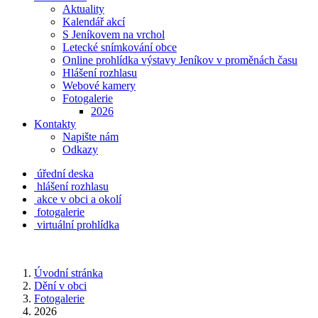
Aktuality
Kalendář akcí
S Jeníkovem na vrchol
Letecké snímkování obce
Online prohlídka výstavy Jeníkov v proměnách času
Hlášení rozhlasu
Webové kamery
Fotogalerie
2026
Kontakty
Napište nám
Odkazy
úřední deska
hlášení rozhlasu
akce v obci a okolí
fotogalerie
virtuální prohlídka
Úvodní stránka
Dění v obci
Fotogalerie
2026