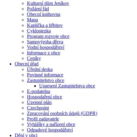
Kulturní dům Jeníkov
Požární řád
Obecní knihovna
Mapa
Kaplička a hřbitov
Cyklostezka
Program rozvoje obce
Samovýroba dřeva
Vodní hospodářství
Informace z obce
Ceníky
Obecní úřad
Úřední deska
Povinné informace
Zastupitelstvo obce
Usnesení Zastupitelstva obce
E-podatelna
Hospodaření obce
Územní plán
Czechpoint
Zpracování osobních údajů (GDPR)
Profil zadavatele
Vyhlášky a nařízení obce
Odpadové hospodářství
Dění v obci