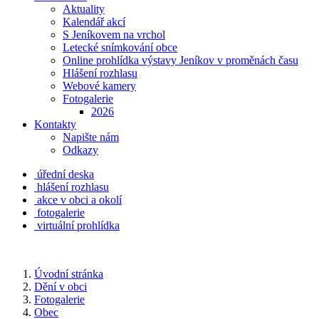
Aktuality
Kalendář akcí
S Jeníkovem na vrchol
Letecké snímkování obce
Online prohlídka výstavy Jeníkov v proměnách času
Hlášení rozhlasu
Webové kamery
Fotogalerie
2026
Kontakty
Napište nám
Odkazy
úřední deska
hlášení rozhlasu
akce v obci a okolí
fotogalerie
virtuální prohlídka
Úvodní stránka
Dění v obci
Fotogalerie
Obec