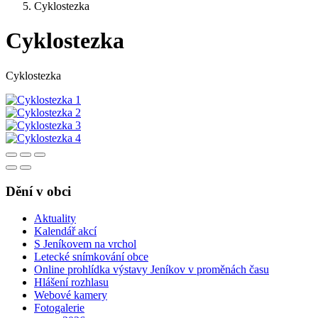
Cyklostezka
Cyklostezka
Cyklostezka
Dění v obci
Aktuality
Kalendář akcí
S Jeníkovem na vrchol
Letecké snímkování obce
Online prohlídka výstavy Jeníkov v proměnách času
Hlášení rozhlasu
Webové kamery
Fotogalerie