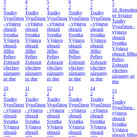
3
4
5
6
7
3
2
2
2
2
2
18. Retroden
Toulky
Toulky
Toulky
Toulky
Toulky
ve Svratce
Vysočinou
Vysočinou
Vysočinou
Vysočinou
Vysočinou
Toulky
- výstava
- výstava
- výstava
- výstava
- výstava
Vysočinou -
obrazů
obrazů
obrazů
obrazů
obrazů
výstava
Svratka
Svratka
Svratka
Svratka
Svratka
obrazů
Výstava
Výstava
Výstava
Výstava
Výstava
Svratka
obrazů
obrazů
obrazů
obrazů
obrazů
Výstava
Jiřího
Jiřího
Jiřího
Jiřího
Jiřího
obrazů Jiřího
Peřiny
Peřiny
Peřiny
Peřiny
Peřiny
Peřiny
Zobrazit
Zobrazit
Zobrazit
Zobrazit
Zobrazit
Zobrazit
všechny
všechny
všechny
všechny
všechny
všechny
záznamy
záznamy
záznamy
záznamy
záznamy
záznamy ze
ze dne
ze dne
ze dne
ze dne
ze dne
dne
10
11
12
13
14
15
2
2
2
2
2
2
Toulky
Toulky
Toulky
Toulky
Toulky
Toulky
Vysočinou
Vysočinou
Vysočinou
Vysočinou
Vysočinou
Vysočinou -
- výstava
- výstava
- výstava
- výstava
- výstava
výstava
obrazů
obrazů
obrazů
obrazů
obrazů
obrazů
Svratka
Svratka
Svratka
Svratka
Svratka
Svratka
Výstava
Výstava
Výstava
Výstava
Výstava
Výstava
obrazů
obrazů
obrazů
obrazů
obrazů
obrazů Jiřího