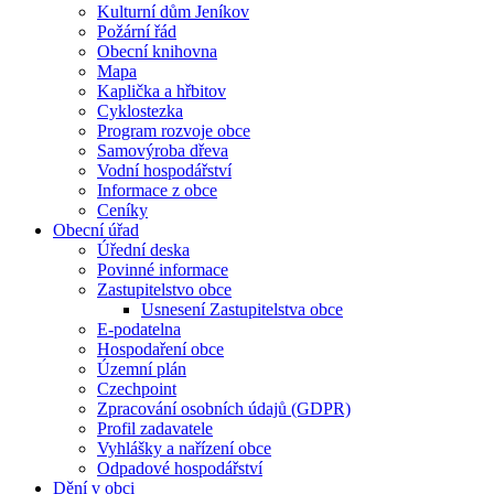
Kulturní dům Jeníkov
Požární řád
Obecní knihovna
Mapa
Kaplička a hřbitov
Cyklostezka
Program rozvoje obce
Samovýroba dřeva
Vodní hospodářství
Informace z obce
Ceníky
Obecní úřad
Úřední deska
Povinné informace
Zastupitelstvo obce
Usnesení Zastupitelstva obce
E-podatelna
Hospodaření obce
Územní plán
Czechpoint
Zpracování osobních údajů (GDPR)
Profil zadavatele
Vyhlášky a nařízení obce
Odpadové hospodářství
Dění v obci