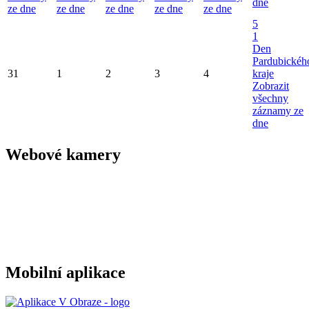
dne
ze dne
ze dne
ze dne
ze dne
ze dne
5
1
Den
Pardubickéh
31
1
2
3
4
kraje
Zobrazit
všechny
záznamy ze
dne
Webové kamery
Mobilní aplikace