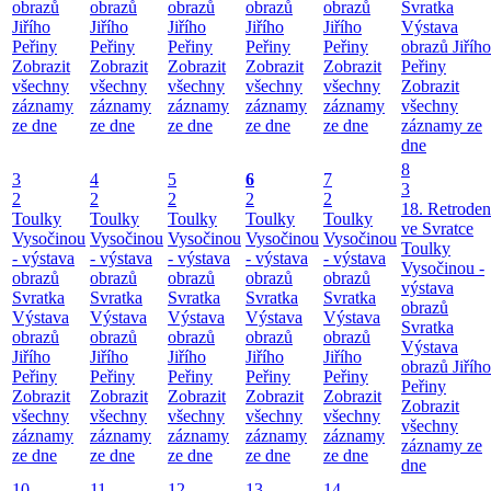
obrazů
obrazů
obrazů
obrazů
obrazů
Svratka
Jiřího
Jiřího
Jiřího
Jiřího
Jiřího
Výstava
Peřiny
Peřiny
Peřiny
Peřiny
Peřiny
obrazů Jiřího
Zobrazit
Zobrazit
Zobrazit
Zobrazit
Zobrazit
Peřiny
všechny
všechny
všechny
všechny
všechny
Zobrazit
záznamy
záznamy
záznamy
záznamy
záznamy
všechny
ze dne
ze dne
ze dne
ze dne
ze dne
záznamy ze
dne
8
3
4
5
6
7
3
2
2
2
2
2
18. Retroden
Toulky
Toulky
Toulky
Toulky
Toulky
ve Svratce
Vysočinou
Vysočinou
Vysočinou
Vysočinou
Vysočinou
Toulky
- výstava
- výstava
- výstava
- výstava
- výstava
Vysočinou -
obrazů
obrazů
obrazů
obrazů
obrazů
výstava
Svratka
Svratka
Svratka
Svratka
Svratka
obrazů
Výstava
Výstava
Výstava
Výstava
Výstava
Svratka
obrazů
obrazů
obrazů
obrazů
obrazů
Výstava
Jiřího
Jiřího
Jiřího
Jiřího
Jiřího
obrazů Jiřího
Peřiny
Peřiny
Peřiny
Peřiny
Peřiny
Peřiny
Zobrazit
Zobrazit
Zobrazit
Zobrazit
Zobrazit
Zobrazit
všechny
všechny
všechny
všechny
všechny
všechny
záznamy
záznamy
záznamy
záznamy
záznamy
záznamy ze
ze dne
ze dne
ze dne
ze dne
ze dne
dne
10
11
12
13
14