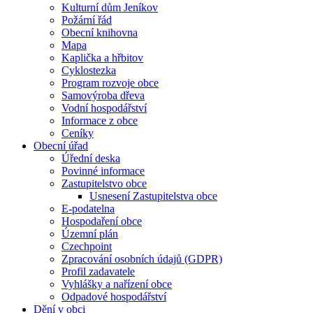
Kulturní dům Jeníkov
Požární řád
Obecní knihovna
Mapa
Kaplička a hřbitov
Cyklostezka
Program rozvoje obce
Samovýroba dřeva
Vodní hospodářství
Informace z obce
Ceníky
Obecní úřad
Úřední deska
Povinné informace
Zastupitelstvo obce
Usnesení Zastupitelstva obce
E-podatelna
Hospodaření obce
Územní plán
Czechpoint
Zpracování osobních údajů (GDPR)
Profil zadavatele
Vyhlášky a nařízení obce
Odpadové hospodářství
Dění v obci