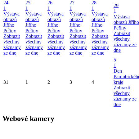
24
25
26
27
28
29
1
1
1
1
1
1
Výstava
Výstava
Výstava
Výstava
Výstava
Výstava
obrazů
obrazů
obrazů
obrazů
obrazů
obrazů Jiřího
Jiřího
Jiřího
Jiřího
Jiřího
Jiřího
Peřiny
Peřiny
Peřiny
Peřiny
Peřiny
Peřiny
Zobrazit
Zobrazit
Zobrazit
Zobrazit
Zobrazit
Zobrazit
všechny
všechny
všechny
všechny
všechny
všechny
záznamy ze
záznamy
záznamy
záznamy
záznamy
záznamy
dne
ze dne
ze dne
ze dne
ze dne
ze dne
5
1
Den
Pardubickéh
31
1
2
3
4
kraje
Zobrazit
všechny
záznamy ze
dne
Webové kamery