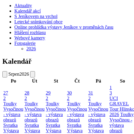
Aktuality
Kalendář akcí
S Jeníkovem na vrchol
Letecké snímkování obce
Online prohlídka výstavy Jeníkov v proměnách času
Hlášení rozhlasu
Webové kamery
Fotogalerie
2026
Kalendář
Srpen
2026
Po
Út
St
Čt
Pá
So
1
27
28
29
30
31
3
2
2
2
2
2
UCI
Toulky
Toulky
Toulky
Toulky
Toulky
GRAVEL
Vysočinou
Vysočinou
Vysočinou
Vysočinou
Vysočinou
Tour Hlinsk
- výstava
- výstava
- výstava
- výstava
- výstava
2026
Toulky
obrazů
obrazů
obrazů
obrazů
obrazů
Vysočinou -
Svratka
Svratka
Svratka
Svratka
Svratka
výstava
Výstava
Výstava
Výstava
Výstava
Výstava
obrazů