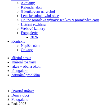
Aktuality
Kalendář akcí
S Jeníkovem na vrchol
Letecké snímkování obce
Online prohlídka výstavy Jeníkov v proměnách času
Hlášení rozhlasu
Webové kamery
Fotogalerie
2026
Kontakty
Napište nám
Odkazy
úřední deska
hlášení rozhlasu
akce v obci a okolí
fotogalerie
virtuální prohlídka
Úvodní stránka
Dění v obci
Fotogalerie
Rok 2025