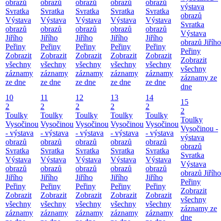
obrazů
obrazů
obrazů
obrazů
obrazů
výstava
Svratka
Svratka
Svratka
Svratka
Svratka
obrazů
Výstava
Výstava
Výstava
Výstava
Výstava
Svratka
obrazů
obrazů
obrazů
obrazů
obrazů
Výstava
Jiřího
Jiřího
Jiřího
Jiřího
Jiřího
obrazů Jiřího
Peřiny
Peřiny
Peřiny
Peřiny
Peřiny
Peřiny
Zobrazit
Zobrazit
Zobrazit
Zobrazit
Zobrazit
Zobrazit
všechny
všechny
všechny
všechny
všechny
všechny
záznamy
záznamy
záznamy
záznamy
záznamy
záznamy ze
ze dne
ze dne
ze dne
ze dne
ze dne
dne
10
11
12
13
14
15
2
2
2
2
2
2
Toulky
Toulky
Toulky
Toulky
Toulky
Toulky
Vysočinou
Vysočinou
Vysočinou
Vysočinou
Vysočinou
Vysočinou -
- výstava
- výstava
- výstava
- výstava
- výstava
výstava
obrazů
obrazů
obrazů
obrazů
obrazů
obrazů
Svratka
Svratka
Svratka
Svratka
Svratka
Svratka
Výstava
Výstava
Výstava
Výstava
Výstava
Výstava
obrazů
obrazů
obrazů
obrazů
obrazů
obrazů Jiřího
Jiřího
Jiřího
Jiřího
Jiřího
Jiřího
Peřiny
Peřiny
Peřiny
Peřiny
Peřiny
Peřiny
Zobrazit
Zobrazit
Zobrazit
Zobrazit
Zobrazit
Zobrazit
všechny
všechny
všechny
všechny
všechny
všechny
záznamy ze
záznamy
záznamy
záznamy
záznamy
záznamy
dne