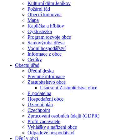
Kulturní dům Jeníkov
Požární řád
Obecní knihovna
Mapa
Kaplička a hřbitov
Cyklostezka
Program rozvoje obce
Samovýroba dřeva
Vodní hospodářství
Informace z obce
Ceníky
Obecní úřad
Úřední deska
Povinné informace
Zastupitelstvo obce
Usnesení Zastupitelstva obce
E-podatelna
Hospodaření obce
Územní plán
Czechpoint
Zpracování osobních údajů (GDPR)
Profil zadavatele
Vyhlášky a nařízení obce
Odpadové hospodářství
Dění v obci