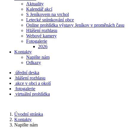
Aktuality
Kalendář akcí
S Jeníkovem na vrchol
Letecké snímkování obce
Online prohlídka výstavy Jeníkov v proměnách času
Hlášení rozhlasu
Webové kamery
Fotogalerie
2026
Kontakty
Napište nám
Odkazy
úřední deska
hlášení rozhlasu
akce v obci a okolí
fotogalerie
virtuální prohlídka
Úvodní stránka
Kontakty
Napište nám