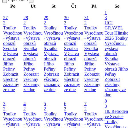
Po
Út
St
Čt
Pá
So
1
27
28
29
30
31
3
2
2
2
2
2
UCI
Toulky
Toulky
Toulky
Toulky
Toulky
GRAVEL
Vysočinou
Vysočinou
Vysočinou
Vysočinou
Vysočinou
Tour Hlinsk
- výstava
- výstava
- výstava
- výstava
- výstava
2026
Toulky
obrazů
obrazů
obrazů
obrazů
obrazů
Vysočinou -
Svratka
Svratka
Svratka
Svratka
Svratka
výstava
Výstava
Výstava
Výstava
Výstava
Výstava
obrazů
obrazů
obrazů
obrazů
obrazů
obrazů
Svratka
Jiřího
Jiřího
Jiřího
Jiřího
Jiřího
Výstava
Peřiny
Peřiny
Peřiny
Peřiny
Peřiny
obrazů Jiřího
Zobrazit
Zobrazit
Zobrazit
Zobrazit
Zobrazit
Peřiny
všechny
všechny
všechny
všechny
všechny
Zobrazit
záznamy
záznamy
záznamy
záznamy
záznamy
všechny
ze dne
ze dne
ze dne
ze dne
ze dne
záznamy ze
dne
8
3
4
5
6
7
3
2
2
2
2
2
18. Retroden
Toulky
Toulky
Toulky
Toulky
Toulky
ve Svratce
Vysočinou
Vysočinou
Vysočinou
Vysočinou
Vysočinou
Toulky
- výstava
- výstava
- výstava
- výstava
- výstava
Vysočinou -