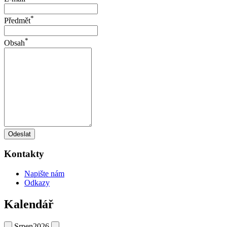
*
Předmět
*
Obsah
Odeslat
Kontakty
Napište nám
Odkazy
Kalendář
Srpen
2026