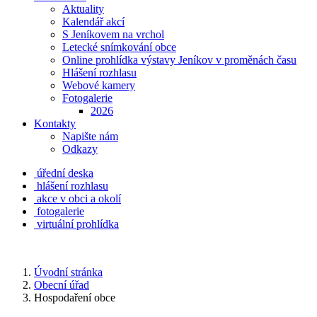
Aktuality
Kalendář akcí
S Jeníkovem na vrchol
Letecké snímkování obce
Online prohlídka výstavy Jeníkov v proměnách času
Hlášení rozhlasu
Webové kamery
Fotogalerie
2026
Kontakty
Napište nám
Odkazy
úřední deska
hlášení rozhlasu
akce v obci a okolí
fotogalerie
virtuální prohlídka
Úvodní stránka
Obecní úřad
Hospodaření obce