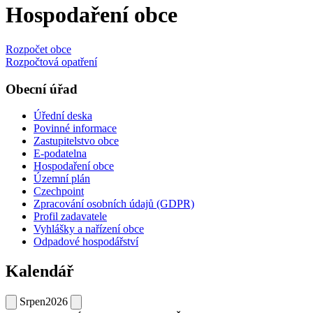
Hospodaření obce
Rozpočet obce
Rozpočtová opatření
Obecní úřad
Úřední deska
Povinné informace
Zastupitelstvo obce
E-podatelna
Hospodaření obce
Územní plán
Czechpoint
Zpracování osobních údajů (GDPR)
Profil zadavatele
Vyhlášky a nařízení obce
Odpadové hospodářství
Kalendář
Srpen
2026