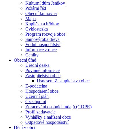
Kulturní dům Jeníkov
Požární řád
Obecní knihovna
Mapa
Kaplička a hřbitov
Cyklostezka
Program rozvoje obce
Samovýroba dřeva
Vodní hospodářství
Informace z obce
Ceníky
Obecní úřad
Úřední deska
Povinné informace
Zastupitelstvo obce
Usnesení Zastupitelstva obce
E-podatelna
Hospodaření obce
Územní plán
Czechpoint
Zpracování osobních údajů (GDPR)
Profil zadavatele
Vyhlášky a nařízení obce
Odpadové hospodářství
Dění v obci