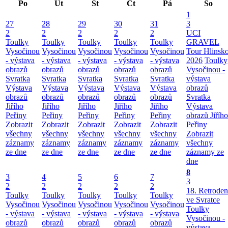
Po
Út
St
Čt
Pá
So
1
27
28
29
30
31
3
2
2
2
2
2
UCI
Toulky
Toulky
Toulky
Toulky
Toulky
GRAVEL
Vysočinou
Vysočinou
Vysočinou
Vysočinou
Vysočinou
Tour Hlinsk
- výstava
- výstava
- výstava
- výstava
- výstava
2026
Toulky
obrazů
obrazů
obrazů
obrazů
obrazů
Vysočinou -
Svratka
Svratka
Svratka
Svratka
Svratka
výstava
Výstava
Výstava
Výstava
Výstava
Výstava
obrazů
obrazů
obrazů
obrazů
obrazů
obrazů
Svratka
Jiřího
Jiřího
Jiřího
Jiřího
Jiřího
Výstava
Peřiny
Peřiny
Peřiny
Peřiny
Peřiny
obrazů Jiřího
Zobrazit
Zobrazit
Zobrazit
Zobrazit
Zobrazit
Peřiny
všechny
všechny
všechny
všechny
všechny
Zobrazit
záznamy
záznamy
záznamy
záznamy
záznamy
všechny
ze dne
ze dne
ze dne
ze dne
ze dne
záznamy ze
dne
8
3
4
5
6
7
3
2
2
2
2
2
18. Retroden
Toulky
Toulky
Toulky
Toulky
Toulky
ve Svratce
Vysočinou
Vysočinou
Vysočinou
Vysočinou
Vysočinou
Toulky
- výstava
- výstava
- výstava
- výstava
- výstava
Vysočinou -
obrazů
obrazů
obrazů
obrazů
obrazů
výstava