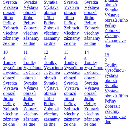
Svratka
Svratka
Svratka
Svratka
Svratka
obrazů
Výstava
Výstava
Výstava
Výstava
Výstava
Svratka
obrazů
obrazů
obrazů
obrazů
obrazů
Výstava
Jiřího
Jiřího
Jiřího
Jiřího
Jiřího
obrazů Jiřího
Peřiny
Peřiny
Peřiny
Peřiny
Peřiny
Peřiny
Zobrazit
Zobrazit
Zobrazit
Zobrazit
Zobrazit
Zobrazit
všechny
všechny
všechny
všechny
všechny
všechny
záznamy
záznamy
záznamy
záznamy
záznamy
záznamy ze
ze dne
ze dne
ze dne
ze dne
ze dne
dne
10
11
12
13
14
15
2
2
2
2
2
2
Toulky
Toulky
Toulky
Toulky
Toulky
Toulky
Vysočinou
Vysočinou
Vysočinou
Vysočinou
Vysočinou
Vysočinou -
- výstava
- výstava
- výstava
- výstava
- výstava
výstava
obrazů
obrazů
obrazů
obrazů
obrazů
obrazů
Svratka
Svratka
Svratka
Svratka
Svratka
Svratka
Výstava
Výstava
Výstava
Výstava
Výstava
Výstava
obrazů
obrazů
obrazů
obrazů
obrazů
obrazů Jiřího
Jiřího
Jiřího
Jiřího
Jiřího
Jiřího
Peřiny
Peřiny
Peřiny
Peřiny
Peřiny
Peřiny
Zobrazit
Zobrazit
Zobrazit
Zobrazit
Zobrazit
Zobrazit
všechny
všechny
všechny
všechny
všechny
všechny
záznamy ze
záznamy
záznamy
záznamy
záznamy
záznamy
dne
ze dne
ze dne
ze dne
ze dne
ze dne