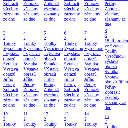
Zobrazit
Zobrazit
Zobrazit
Zobrazit
Zobrazit
Peřiny
všechny
všechny
všechny
všechny
všechny
Zobrazit
záznamy
záznamy
záznamy
záznamy
záznamy
všechny
ze dne
ze dne
ze dne
ze dne
ze dne
záznamy ze
dne
8
3
4
5
6
7
3
2
2
2
2
2
18. Retroden
Toulky
Toulky
Toulky
Toulky
Toulky
ve Svratce
Vysočinou
Vysočinou
Vysočinou
Vysočinou
Vysočinou
Toulky
- výstava
- výstava
- výstava
- výstava
- výstava
Vysočinou -
obrazů
obrazů
obrazů
obrazů
obrazů
výstava
Svratka
Svratka
Svratka
Svratka
Svratka
obrazů
Výstava
Výstava
Výstava
Výstava
Výstava
Svratka
obrazů
obrazů
obrazů
obrazů
obrazů
Výstava
Jiřího
Jiřího
Jiřího
Jiřího
Jiřího
obrazů Jiřího
Peřiny
Peřiny
Peřiny
Peřiny
Peřiny
Peřiny
Zobrazit
Zobrazit
Zobrazit
Zobrazit
Zobrazit
Zobrazit
všechny
všechny
všechny
všechny
všechny
všechny
záznamy
záznamy
záznamy
záznamy
záznamy
záznamy ze
ze dne
ze dne
ze dne
ze dne
ze dne
dne
10
11
12
13
14
15
2
2
2
2
2
2
Toulky
Toulky
Toulky
Toulky
Toulky
Toulky