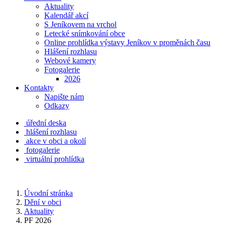
Aktuality
Kalendář akcí
S Jeníkovem na vrchol
Letecké snímkování obce
Online prohlídka výstavy Jeníkov v proměnách času
Hlášení rozhlasu
Webové kamery
Fotogalerie
2026
Kontakty
Napište nám
Odkazy
úřední deska
hlášení rozhlasu
akce v obci a okolí
fotogalerie
virtuální prohlídka
Úvodní stránka
Dění v obci
Aktuality
PF 2026