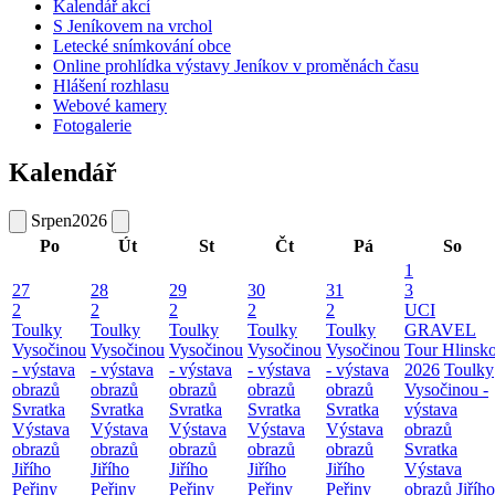
Kalendář akcí
S Jeníkovem na vrchol
Letecké snímkování obce
Online prohlídka výstavy Jeníkov v proměnách času
Hlášení rozhlasu
Webové kamery
Fotogalerie
Kalendář
Srpen
2026
Po
Út
St
Čt
Pá
So
1
27
28
29
30
31
3
2
2
2
2
2
UCI
Toulky
Toulky
Toulky
Toulky
Toulky
GRAVEL
Vysočinou
Vysočinou
Vysočinou
Vysočinou
Vysočinou
Tour Hlinsk
- výstava
- výstava
- výstava
- výstava
- výstava
2026
Toulky
obrazů
obrazů
obrazů
obrazů
obrazů
Vysočinou -
Svratka
Svratka
Svratka
Svratka
Svratka
výstava
Výstava
Výstava
Výstava
Výstava
Výstava
obrazů
obrazů
obrazů
obrazů
obrazů
obrazů
Svratka
Jiřího
Jiřího
Jiřího
Jiřího
Jiřího
Výstava
Peřiny
Peřiny
Peřiny
Peřiny
Peřiny
obrazů Jiřího