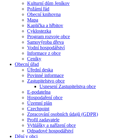
Kulturní dům Jeníkov
Požární řád
Obecní knihovna
Mapa
Kaplička a hřbitov
Cyklostezka
Program rozvoje obce
Samovýroba dřeva
Vodní hospodářství
Informace z obce
Ceníky
Obecní úřad
Úřední deska
Povinné informace
Zastupitelstvo obce
Usnesení Zastupitelstva obce
E-podatelna
Hospodaření obce
Územní plán
Czechpoint
Zpracování osobních údajů (GDPR)
Profil zadavatele
Vyhlášky a nařízení obce
Odpadové hospodářství
Dění v obci