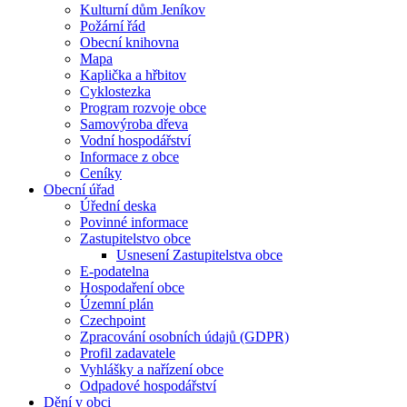
Kulturní dům Jeníkov
Požární řád
Obecní knihovna
Mapa
Kaplička a hřbitov
Cyklostezka
Program rozvoje obce
Samovýroba dřeva
Vodní hospodářství
Informace z obce
Ceníky
Obecní úřad
Úřední deska
Povinné informace
Zastupitelstvo obce
Usnesení Zastupitelstva obce
E-podatelna
Hospodaření obce
Územní plán
Czechpoint
Zpracování osobních údajů (GDPR)
Profil zadavatele
Vyhlášky a nařízení obce
Odpadové hospodářství
Dění v obci