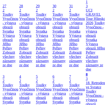
1
27
28
29
30
31
3
2
2
2
2
2
UCI
Toulky
Toulky
Toulky
Toulky
Toulky
GRAVEL
Vysočinou
Vysočinou
Vysočinou
Vysočinou
Vysočinou
Tour Hlinsk
- výstava
- výstava
- výstava
- výstava
- výstava
2026
Toulky
obrazů
obrazů
obrazů
obrazů
obrazů
Vysočinou -
Svratka
Svratka
Svratka
Svratka
Svratka
výstava
Výstava
Výstava
Výstava
Výstava
Výstava
obrazů
obrazů
obrazů
obrazů
obrazů
obrazů
Svratka
Jiřího
Jiřího
Jiřího
Jiřího
Jiřího
Výstava
Peřiny
Peřiny
Peřiny
Peřiny
Peřiny
obrazů Jiřího
Zobrazit
Zobrazit
Zobrazit
Zobrazit
Zobrazit
Peřiny
všechny
všechny
všechny
všechny
všechny
Zobrazit
záznamy
záznamy
záznamy
záznamy
záznamy
všechny
ze dne
ze dne
ze dne
ze dne
ze dne
záznamy ze
dne
8
3
4
5
6
7
3
2
2
2
2
2
18. Retroden
Toulky
Toulky
Toulky
Toulky
Toulky
ve Svratce
Vysočinou
Vysočinou
Vysočinou
Vysočinou
Vysočinou
Toulky
- výstava
- výstava
- výstava
- výstava
- výstava
Vysočinou -
obrazů
obrazů
obrazů
obrazů
obrazů
výstava
Svratka
Svratka
Svratka
Svratka
Svratka
obrazů