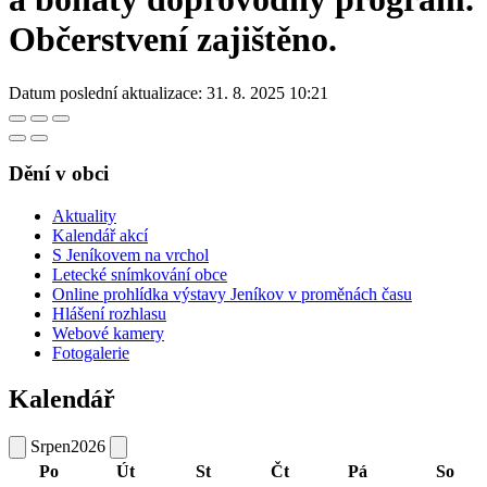
Občerstvení zajištěno.
Datum poslední aktualizace:
31. 8. 2025 10:21
Dění v obci
Aktuality
Kalendář akcí
S Jeníkovem na vrchol
Letecké snímkování obce
Online prohlídka výstavy Jeníkov v proměnách času
Hlášení rozhlasu
Webové kamery
Fotogalerie
Kalendář
Srpen
2026
Po
Út
St
Čt
Pá
So