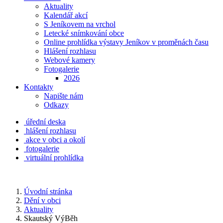
Aktuality
Kalendář akcí
S Jeníkovem na vrchol
Letecké snímkování obce
Online prohlídka výstavy Jeníkov v proměnách času
Hlášení rozhlasu
Webové kamery
Fotogalerie
2026
Kontakty
Napište nám
Odkazy
úřední deska
hlášení rozhlasu
akce v obci a okolí
fotogalerie
virtuální prohlídka
Úvodní stránka
Dění v obci
Aktuality
Skautský VýBěh