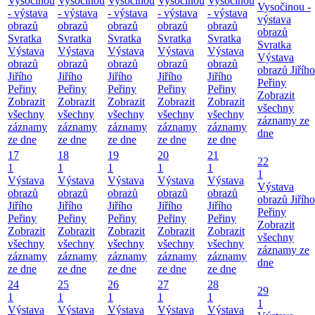
Vysočinou
Vysočinou
Vysočinou
Vysočinou
Vysočinou
Vysočinou -
- výstava
- výstava
- výstava
- výstava
- výstava
výstava
obrazů
obrazů
obrazů
obrazů
obrazů
obrazů
Svratka
Svratka
Svratka
Svratka
Svratka
Svratka
Výstava
Výstava
Výstava
Výstava
Výstava
Výstava
obrazů
obrazů
obrazů
obrazů
obrazů
obrazů Jiřího
Jiřího
Jiřího
Jiřího
Jiřího
Jiřího
Peřiny
Peřiny
Peřiny
Peřiny
Peřiny
Peřiny
Zobrazit
Zobrazit
Zobrazit
Zobrazit
Zobrazit
Zobrazit
všechny
všechny
všechny
všechny
všechny
všechny
záznamy ze
záznamy
záznamy
záznamy
záznamy
záznamy
dne
ze dne
ze dne
ze dne
ze dne
ze dne
17
18
19
20
21
22
1
1
1
1
1
1
Výstava
Výstava
Výstava
Výstava
Výstava
Výstava
obrazů
obrazů
obrazů
obrazů
obrazů
obrazů Jiřího
Jiřího
Jiřího
Jiřího
Jiřího
Jiřího
Peřiny
Peřiny
Peřiny
Peřiny
Peřiny
Peřiny
Zobrazit
Zobrazit
Zobrazit
Zobrazit
Zobrazit
Zobrazit
všechny
všechny
všechny
všechny
všechny
všechny
záznamy ze
záznamy
záznamy
záznamy
záznamy
záznamy
dne
ze dne
ze dne
ze dne
ze dne
ze dne
24
25
26
27
28
29
1
1
1
1
1
1
Výstava
Výstava
Výstava
Výstava
Výstava