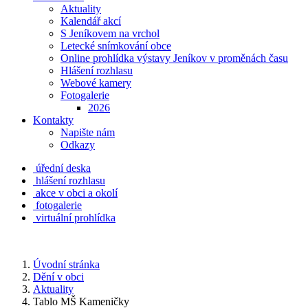
Aktuality
Kalendář akcí
S Jeníkovem na vrchol
Letecké snímkování obce
Online prohlídka výstavy Jeníkov v proměnách času
Hlášení rozhlasu
Webové kamery
Fotogalerie
2026
Kontakty
Napište nám
Odkazy
úřední deska
hlášení rozhlasu
akce v obci a okolí
fotogalerie
virtuální prohlídka
Úvodní stránka
Dění v obci
Aktuality
Tablo MŠ Kameničky