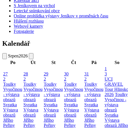
Kalendář akcí
S Jeníkovem na vrchol
Letecké snímkování obce
Online prohlídka výstavy Jeníkov v proměnách času
Hlášení rozhlasu
Webové kamery
Fotogalerie
Kalendář
Srpen
2026
Po
Út
St
Čt
Pá
So
1
27
28
29
30
31
3
2
2
2
2
2
UCI
Toulky
Toulky
Toulky
Toulky
Toulky
GRAVEL
Vysočinou
Vysočinou
Vysočinou
Vysočinou
Vysočinou
Tour Hlinsk
- výstava
- výstava
- výstava
- výstava
- výstava
2026
Toulky
obrazů
obrazů
obrazů
obrazů
obrazů
Vysočinou -
Svratka
Svratka
Svratka
Svratka
Svratka
výstava
Výstava
Výstava
Výstava
Výstava
Výstava
obrazů
obrazů
obrazů
obrazů
obrazů
obrazů
Svratka
Jiřího
Jiřího
Jiřího
Jiřího
Jiřího
Výstava
Peřiny
Peřiny
Peřiny
Peřiny
Peřiny
obrazů Jiřího