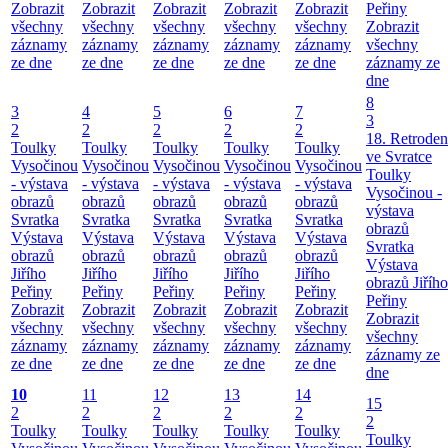
Zobrazit
Zobrazit
Zobrazit
Zobrazit
Zobrazit
Peřiny
všechny
všechny
všechny
všechny
všechny
Zobrazit
záznamy
záznamy
záznamy
záznamy
záznamy
všechny
ze dne
ze dne
ze dne
ze dne
ze dne
záznamy ze
dne
8
3
4
5
6
7
3
2
2
2
2
2
18. Retroden
Toulky
Toulky
Toulky
Toulky
Toulky
ve Svratce
Vysočinou
Vysočinou
Vysočinou
Vysočinou
Vysočinou
Toulky
- výstava
- výstava
- výstava
- výstava
- výstava
Vysočinou -
obrazů
obrazů
obrazů
obrazů
obrazů
výstava
Svratka
Svratka
Svratka
Svratka
Svratka
obrazů
Výstava
Výstava
Výstava
Výstava
Výstava
Svratka
obrazů
obrazů
obrazů
obrazů
obrazů
Výstava
Jiřího
Jiřího
Jiřího
Jiřího
Jiřího
obrazů Jiřího
Peřiny
Peřiny
Peřiny
Peřiny
Peřiny
Peřiny
Zobrazit
Zobrazit
Zobrazit
Zobrazit
Zobrazit
Zobrazit
všechny
všechny
všechny
všechny
všechny
všechny
záznamy
záznamy
záznamy
záznamy
záznamy
záznamy ze
ze dne
ze dne
ze dne
ze dne
ze dne
dne
10
11
12
13
14
15
2
2
2
2
2
2
Toulky
Toulky
Toulky
Toulky
Toulky
Toulky