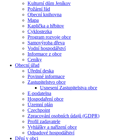
Kulturní dům Jeníkov
Požární řád
Obecní knihovna
Mapa
Kaplička a hřbitov
Cyklostezka
Program rozvoje obce
Samovýroba dřeva
Vodní hospodářství
Informace z obce
Ceníky
Obecní úřad
Úřední deska
Povinné informace
Zastupitelstvo obce
Usnesení Zastupitelstva obce
E-podatelna
Hospodaření obce
Územní plán
Czechpoint
Zpracování osobních údajů (GDPR)
Profil zadavatele
Vyhlášky a nařízení obce
Odpadové hospodářství
Dění v obci