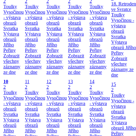
2
2
2
2
2
18. Retroden
Toulky
Toulky
Toulky
Toulky
Toulky
ve Svratce
Vysočinou
Vysočinou
Vysočinou
Vysočinou
Vysočinou
Toulky
- výstava
- výstava
- výstava
- výstava
- výstava
Vysočinou -
obrazů
obrazů
obrazů
obrazů
obrazů
výstava
Svratka
Svratka
Svratka
Svratka
Svratka
obrazů
Výstava
Výstava
Výstava
Výstava
Výstava
Svratka
obrazů
obrazů
obrazů
obrazů
obrazů
Výstava
Jiřího
Jiřího
Jiřího
Jiřího
Jiřího
obrazů Jiřího
Peřiny
Peřiny
Peřiny
Peřiny
Peřiny
Peřiny
Zobrazit
Zobrazit
Zobrazit
Zobrazit
Zobrazit
Zobrazit
všechny
všechny
všechny
všechny
všechny
všechny
záznamy
záznamy
záznamy
záznamy
záznamy
záznamy ze
ze dne
ze dne
ze dne
ze dne
ze dne
dne
10
11
12
13
14
15
2
2
2
2
2
2
Toulky
Toulky
Toulky
Toulky
Toulky
Toulky
Vysočinou
Vysočinou
Vysočinou
Vysočinou
Vysočinou
Vysočinou -
- výstava
- výstava
- výstava
- výstava
- výstava
výstava
obrazů
obrazů
obrazů
obrazů
obrazů
obrazů
Svratka
Svratka
Svratka
Svratka
Svratka
Svratka
Výstava
Výstava
Výstava
Výstava
Výstava
Výstava
obrazů
obrazů
obrazů
obrazů
obrazů
obrazů Jiřího
Jiřího
Jiřího
Jiřího
Jiřího
Jiřího
Peřiny