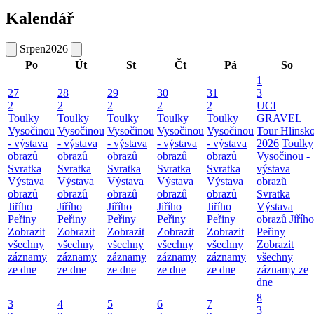
Kalendář
Srpen
2026
Po
Út
St
Čt
Pá
So
1
27
28
29
30
31
3
2
2
2
2
2
UCI
Toulky
Toulky
Toulky
Toulky
Toulky
GRAVEL
Vysočinou
Vysočinou
Vysočinou
Vysočinou
Vysočinou
Tour Hlinsk
- výstava
- výstava
- výstava
- výstava
- výstava
2026
Toulky
obrazů
obrazů
obrazů
obrazů
obrazů
Vysočinou -
Svratka
Svratka
Svratka
Svratka
Svratka
výstava
Výstava
Výstava
Výstava
Výstava
Výstava
obrazů
obrazů
obrazů
obrazů
obrazů
obrazů
Svratka
Jiřího
Jiřího
Jiřího
Jiřího
Jiřího
Výstava
Peřiny
Peřiny
Peřiny
Peřiny
Peřiny
obrazů Jiřího
Zobrazit
Zobrazit
Zobrazit
Zobrazit
Zobrazit
Peřiny
všechny
všechny
všechny
všechny
všechny
Zobrazit
záznamy
záznamy
záznamy
záznamy
záznamy
všechny
ze dne
ze dne
ze dne
ze dne
ze dne
záznamy ze
dne
8
3
4
5
6
7
3