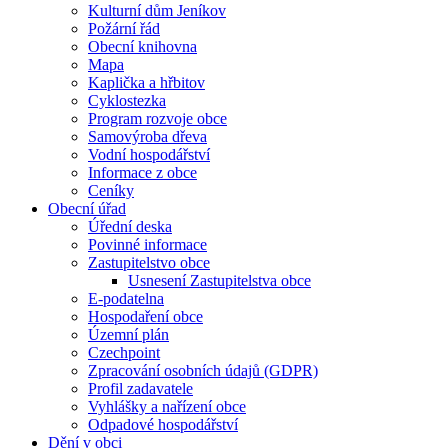
Kulturní dům Jeníkov
Požární řád
Obecní knihovna
Mapa
Kaplička a hřbitov
Cyklostezka
Program rozvoje obce
Samovýroba dřeva
Vodní hospodářství
Informace z obce
Ceníky
Obecní úřad
Úřední deska
Povinné informace
Zastupitelstvo obce
Usnesení Zastupitelstva obce
E-podatelna
Hospodaření obce
Územní plán
Czechpoint
Zpracování osobních údajů (GDPR)
Profil zadavatele
Vyhlášky a nařízení obce
Odpadové hospodářství
Dění v obci