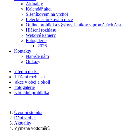
Aktuality
Kalendář akcí
S Jeníkovem na vrchol
Letecké snímkování obce
Online prohlídka výstavy Jeníkov v proměnách času
Hlášení rozhlasu
Webové kamery
Fotogalerie
2026
Kontakty
Napište nám
Odkazy
úřední deska
hlášení rozhlasu
akce v obci a okolí
fotogalerie
virtuální prohlídka
Úvodní stránka
Dění v obci
Aktuality
Výměna vodoměrů