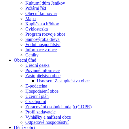
Kulturní dům Jeníkov
Požární řád
Obecní knihovna
Mapa
Kaplička a hřbitov
Cyklostezka
Program rozvoje obce
Samovýroba dřeva
Vodní hospodářství
Informace z obce
Ceníky
Obecní úřad
Úřední deska
Povinné informace
Zastupitelstvo obce
Usnesení Zastupitelstva obce
E-podatelna
Hospodaření obce
Územní plán
Czechpoint
Zpracování osobních údajů (GDPR)
Profil zadavatele
Vyhlášky a nařízení obce
Odpadové hospodářství
Dění v obci