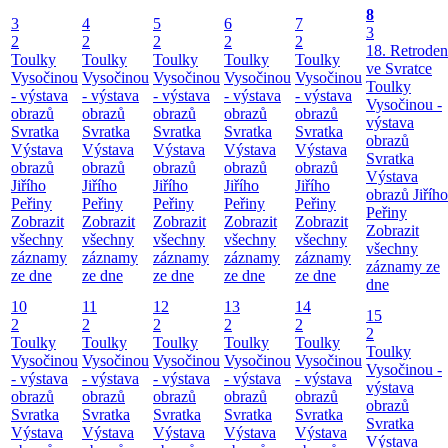
8
3
4
5
6
7
3
2
2
2
2
2
18. Retroden
Toulky
Toulky
Toulky
Toulky
Toulky
ve Svratce
Vysočinou
Vysočinou
Vysočinou
Vysočinou
Vysočinou
Toulky
- výstava
- výstava
- výstava
- výstava
- výstava
Vysočinou -
obrazů
obrazů
obrazů
obrazů
obrazů
výstava
Svratka
Svratka
Svratka
Svratka
Svratka
obrazů
Výstava
Výstava
Výstava
Výstava
Výstava
Svratka
obrazů
obrazů
obrazů
obrazů
obrazů
Výstava
Jiřího
Jiřího
Jiřího
Jiřího
Jiřího
obrazů Jiřího
Peřiny
Peřiny
Peřiny
Peřiny
Peřiny
Peřiny
Zobrazit
Zobrazit
Zobrazit
Zobrazit
Zobrazit
Zobrazit
všechny
všechny
všechny
všechny
všechny
všechny
záznamy
záznamy
záznamy
záznamy
záznamy
záznamy ze
ze dne
ze dne
ze dne
ze dne
ze dne
dne
10
11
12
13
14
15
2
2
2
2
2
2
Toulky
Toulky
Toulky
Toulky
Toulky
Toulky
Vysočinou
Vysočinou
Vysočinou
Vysočinou
Vysočinou
Vysočinou -
- výstava
- výstava
- výstava
- výstava
- výstava
výstava
obrazů
obrazů
obrazů
obrazů
obrazů
obrazů
Svratka
Svratka
Svratka
Svratka
Svratka
Svratka
Výstava
Výstava
Výstava
Výstava
Výstava
Výstava