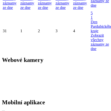
záznamy ze
záznamy
záznamy
záznamy
záznamy
záznamy
dne
ze dne
ze dne
ze dne
ze dne
ze dne
5
1
Den
Pardubickéh
31
1
2
3
4
kraje
Zobrazit
všechny
záznamy ze
dne
Webové kamery
Mobilní aplikace