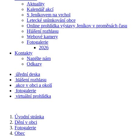
Aktuality
Kalendář akcí
S Jeníkovem na vrchol
Letecké snímkování obce
Online prohlídka výstavy Jeníkov v proměnách času
Hlášení rozhlasu
Webové kamery
Fotogalerie
2026
Kontakty
Napište nám
Odkazy
úřední deska
hlášení rozhlasu
akce v obci a okolí
fotogalerie
virtuální prohlídka
Úvodní stránka
Dění v obci
Fotogalerie
Obec