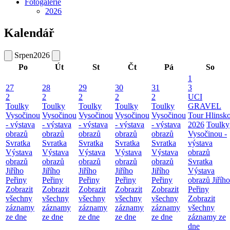
Fotogalerie
2026
Kalendář
Srpen
2026
Po
Út
St
Čt
Pá
So
1
27
28
29
30
31
3
2
2
2
2
2
UCI
Toulky
Toulky
Toulky
Toulky
Toulky
GRAVEL
Vysočinou
Vysočinou
Vysočinou
Vysočinou
Vysočinou
Tour Hlinsk
- výstava
- výstava
- výstava
- výstava
- výstava
2026
Toulky
obrazů
obrazů
obrazů
obrazů
obrazů
Vysočinou -
Svratka
Svratka
Svratka
Svratka
Svratka
výstava
Výstava
Výstava
Výstava
Výstava
Výstava
obrazů
obrazů
obrazů
obrazů
obrazů
obrazů
Svratka
Jiřího
Jiřího
Jiřího
Jiřího
Jiřího
Výstava
Peřiny
Peřiny
Peřiny
Peřiny
Peřiny
obrazů Jiřího
Zobrazit
Zobrazit
Zobrazit
Zobrazit
Zobrazit
Peřiny
všechny
všechny
všechny
všechny
všechny
Zobrazit
záznamy
záznamy
záznamy
záznamy
záznamy
všechny
ze dne
ze dne
ze dne
ze dne
ze dne
záznamy ze
dne