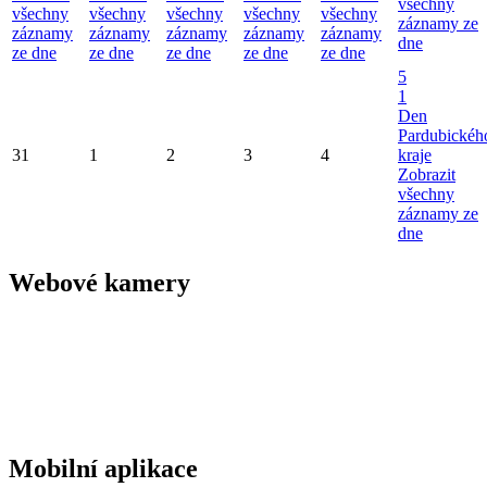
všechny
všechny
všechny
všechny
všechny
všechny
záznamy ze
záznamy
záznamy
záznamy
záznamy
záznamy
dne
ze dne
ze dne
ze dne
ze dne
ze dne
5
1
Den
Pardubickéh
31
1
2
3
4
kraje
Zobrazit
všechny
záznamy ze
dne
Webové kamery
Mobilní aplikace