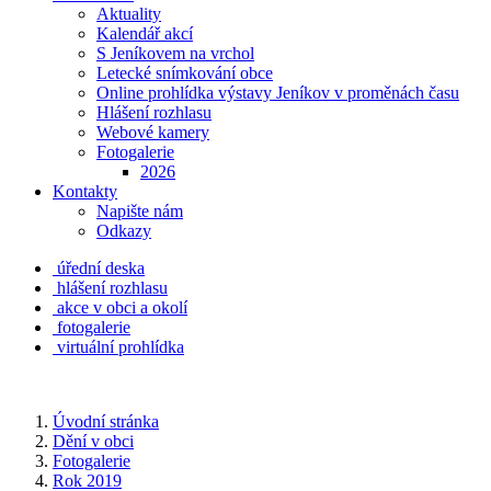
Aktuality
Kalendář akcí
S Jeníkovem na vrchol
Letecké snímkování obce
Online prohlídka výstavy Jeníkov v proměnách času
Hlášení rozhlasu
Webové kamery
Fotogalerie
2026
Kontakty
Napište nám
Odkazy
úřední deska
hlášení rozhlasu
akce v obci a okolí
fotogalerie
virtuální prohlídka
Úvodní stránka
Dění v obci
Fotogalerie
Rok 2019