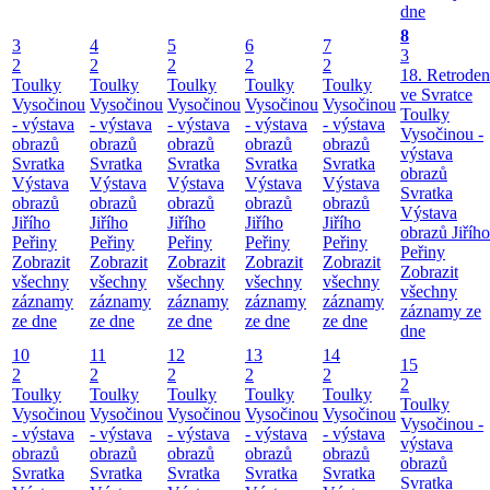
dne
8
3
4
5
6
7
3
2
2
2
2
2
18. Retroden
Toulky
Toulky
Toulky
Toulky
Toulky
ve Svratce
Vysočinou
Vysočinou
Vysočinou
Vysočinou
Vysočinou
Toulky
- výstava
- výstava
- výstava
- výstava
- výstava
Vysočinou -
obrazů
obrazů
obrazů
obrazů
obrazů
výstava
Svratka
Svratka
Svratka
Svratka
Svratka
obrazů
Výstava
Výstava
Výstava
Výstava
Výstava
Svratka
obrazů
obrazů
obrazů
obrazů
obrazů
Výstava
Jiřího
Jiřího
Jiřího
Jiřího
Jiřího
obrazů Jiřího
Peřiny
Peřiny
Peřiny
Peřiny
Peřiny
Peřiny
Zobrazit
Zobrazit
Zobrazit
Zobrazit
Zobrazit
Zobrazit
všechny
všechny
všechny
všechny
všechny
všechny
záznamy
záznamy
záznamy
záznamy
záznamy
záznamy ze
ze dne
ze dne
ze dne
ze dne
ze dne
dne
10
11
12
13
14
15
2
2
2
2
2
2
Toulky
Toulky
Toulky
Toulky
Toulky
Toulky
Vysočinou
Vysočinou
Vysočinou
Vysočinou
Vysočinou
Vysočinou -
- výstava
- výstava
- výstava
- výstava
- výstava
výstava
obrazů
obrazů
obrazů
obrazů
obrazů
obrazů
Svratka
Svratka
Svratka
Svratka
Svratka
Svratka