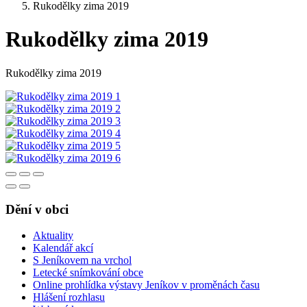
Rukodělky zima 2019
Rukodělky zima 2019
Rukodělky zima 2019
Dění v obci
Aktuality
Kalendář akcí
S Jeníkovem na vrchol
Letecké snímkování obce
Online prohlídka výstavy Jeníkov v proměnách času
Hlášení rozhlasu