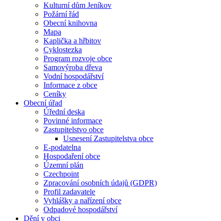
Kulturní dům Jeníkov
Požární řád
Obecní knihovna
Mapa
Kaplička a hřbitov
Cyklostezka
Program rozvoje obce
Samovýroba dřeva
Vodní hospodářství
Informace z obce
Ceníky
Obecní úřad
Úřední deska
Povinné informace
Zastupitelstvo obce
Usnesení Zastupitelstva obce
E-podatelna
Hospodaření obce
Územní plán
Czechpoint
Zpracování osobních údajů (GDPR)
Profil zadavatele
Vyhlášky a nařízení obce
Odpadové hospodářství
Dění v obci