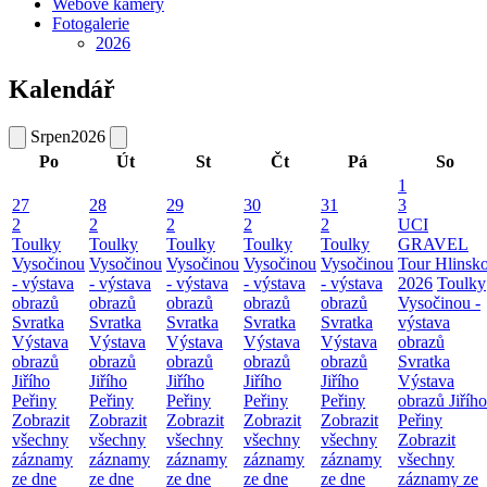
Webové kamery
Fotogalerie
2026
Kalendář
Srpen
2026
Po
Út
St
Čt
Pá
So
1
27
28
29
30
31
3
2
2
2
2
2
UCI
Toulky
Toulky
Toulky
Toulky
Toulky
GRAVEL
Vysočinou
Vysočinou
Vysočinou
Vysočinou
Vysočinou
Tour Hlinsk
- výstava
- výstava
- výstava
- výstava
- výstava
2026
Toulky
obrazů
obrazů
obrazů
obrazů
obrazů
Vysočinou -
Svratka
Svratka
Svratka
Svratka
Svratka
výstava
Výstava
Výstava
Výstava
Výstava
Výstava
obrazů
obrazů
obrazů
obrazů
obrazů
obrazů
Svratka
Jiřího
Jiřího
Jiřího
Jiřího
Jiřího
Výstava
Peřiny
Peřiny
Peřiny
Peřiny
Peřiny
obrazů Jiřího
Zobrazit
Zobrazit
Zobrazit
Zobrazit
Zobrazit
Peřiny
všechny
všechny
všechny
všechny
všechny
Zobrazit
záznamy
záznamy
záznamy
záznamy
záznamy
všechny
ze dne
ze dne
ze dne
ze dne
ze dne
záznamy ze