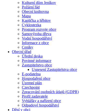
Kulturní dům Jeníkov
Požární řád
Obecní knihovna
Mapa
Kaplička a hřbitov
Cyklostezka
Program rozvoje obce
Samovýroba dřeva
Vodní hospodářství
Informace z obce
Ceníky
Obecní úřad
Úřední deska
Povinné informace
Zastupitelstvo obce
Usnesení Zastupitelstva obce
E-podatelna
Hospodaření obce
Územní plán
Czechpoint
Zpracování osobních údajů (GDPR)
Profil zadavatele
Vyhlášky a nařízení obce
Odpadové hospodářství
Dění v obci