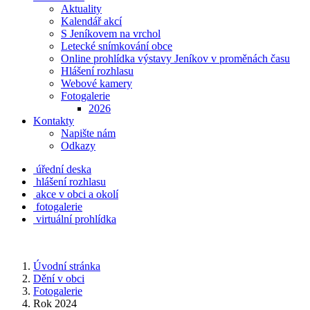
Aktuality
Kalendář akcí
S Jeníkovem na vrchol
Letecké snímkování obce
Online prohlídka výstavy Jeníkov v proměnách času
Hlášení rozhlasu
Webové kamery
Fotogalerie
2026
Kontakty
Napište nám
Odkazy
úřední deska
hlášení rozhlasu
akce v obci a okolí
fotogalerie
virtuální prohlídka
Úvodní stránka
Dění v obci
Fotogalerie
Rok 2024