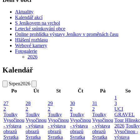
Aktuality
Kalendář akcí
S Jeníkovem na vrchol
Letecké snímkování obce
Online prohlídka výstavy Jeníkov v proměnách času
Hlášení rozhlasu
Webové kamery
Fotogalerie
2026
Kalendář
Srpen
2026
Po
Út
St
Čt
Pá
So
1
27
28
29
30
31
3
2
2
2
2
2
UCI
Toulky
Toulky
Toulky
Toulky
Toulky
GRAVEL
Vysočinou
Vysočinou
Vysočinou
Vysočinou
Vysočinou
Tour Hlinsk
- výstava
- výstava
- výstava
- výstava
- výstava
2026
Toulky
obrazů
obrazů
obrazů
obrazů
obrazů
Vysočinou -
Svratka
Svratka
Svratka
Svratka
Svratka
výstava