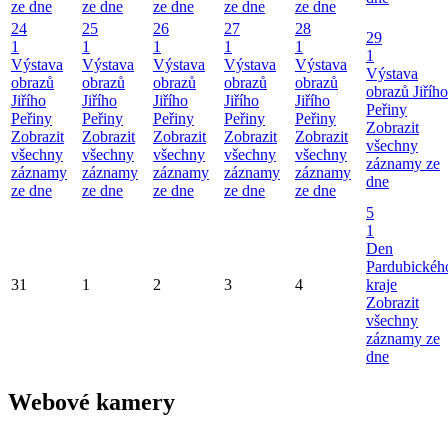
ze dne
ze dne
ze dne
ze dne
ze dne
24
25
26
27
28
29
1
1
1
1
1
1
Výstava
Výstava
Výstava
Výstava
Výstava
Výstava
obrazů
obrazů
obrazů
obrazů
obrazů
obrazů Jiřího
Jiřího
Jiřího
Jiřího
Jiřího
Jiřího
Peřiny
Peřiny
Peřiny
Peřiny
Peřiny
Peřiny
Zobrazit
Zobrazit
Zobrazit
Zobrazit
Zobrazit
Zobrazit
všechny
všechny
všechny
všechny
všechny
všechny
záznamy ze
záznamy
záznamy
záznamy
záznamy
záznamy
dne
ze dne
ze dne
ze dne
ze dne
ze dne
5
1
Den
Pardubickéh
31
1
2
3
4
kraje
Zobrazit
všechny
záznamy ze
dne
Webové kamery