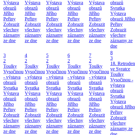
Výstava
Výstava
Výstava
Výstava
Výstava
obrazů
obrazů
obrazů
obrazů
obrazů
obrazů
Svratka
Jiřího
Jiřího
Jiřího
Jiřího
Jiřího
Výstava
Peřiny
Peřiny
Peřiny
Peřiny
Peřiny
obrazů Jiřího
Zobrazit
Zobrazit
Zobrazit
Zobrazit
Zobrazit
Peřiny
všechny
všechny
všechny
všechny
všechny
Zobrazit
záznamy
záznamy
záznamy
záznamy
záznamy
všechny
ze dne
ze dne
ze dne
ze dne
ze dne
záznamy ze
dne
8
3
4
5
6
7
3
2
2
2
2
2
18. Retroden
Toulky
Toulky
Toulky
Toulky
Toulky
ve Svratce
Vysočinou
Vysočinou
Vysočinou
Vysočinou
Vysočinou
Toulky
- výstava
- výstava
- výstava
- výstava
- výstava
Vysočinou -
obrazů
obrazů
obrazů
obrazů
obrazů
výstava
Svratka
Svratka
Svratka
Svratka
Svratka
obrazů
Výstava
Výstava
Výstava
Výstava
Výstava
Svratka
obrazů
obrazů
obrazů
obrazů
obrazů
Výstava
Jiřího
Jiřího
Jiřího
Jiřího
Jiřího
obrazů Jiřího
Peřiny
Peřiny
Peřiny
Peřiny
Peřiny
Peřiny
Zobrazit
Zobrazit
Zobrazit
Zobrazit
Zobrazit
Zobrazit
všechny
všechny
všechny
všechny
všechny
všechny
záznamy
záznamy
záznamy
záznamy
záznamy
záznamy ze
ze dne
ze dne
ze dne
ze dne
ze dne
dne