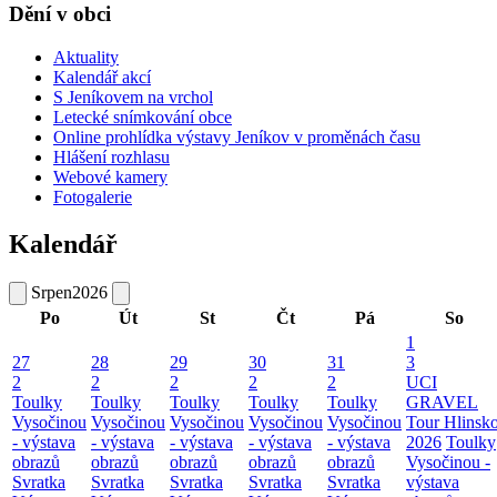
Dění v obci
Aktuality
Kalendář akcí
S Jeníkovem na vrchol
Letecké snímkování obce
Online prohlídka výstavy Jeníkov v proměnách času
Hlášení rozhlasu
Webové kamery
Fotogalerie
Kalendář
Srpen
2026
Po
Út
St
Čt
Pá
So
1
27
28
29
30
31
3
2
2
2
2
2
UCI
Toulky
Toulky
Toulky
Toulky
Toulky
GRAVEL
Vysočinou
Vysočinou
Vysočinou
Vysočinou
Vysočinou
Tour Hlinsk
- výstava
- výstava
- výstava
- výstava
- výstava
2026
Toulky
obrazů
obrazů
obrazů
obrazů
obrazů
Vysočinou -
Svratka
Svratka
Svratka
Svratka
Svratka
výstava