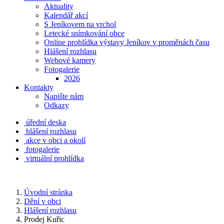
Aktuality
Kalendář akcí
S Jeníkovem na vrchol
Letecké snímkování obce
Online prohlídka výstavy Jeníkov v proměnách času
Hlášení rozhlasu
Webové kamery
Fotogalerie
2026
Kontakty
Napište nám
Odkazy
úřední deska
hlášení rozhlasu
akce v obci a okolí
fotogalerie
virtuální prohlídka
Úvodní stránka
Dění v obci
Hlášení rozhlasu
Prodej Kuřic