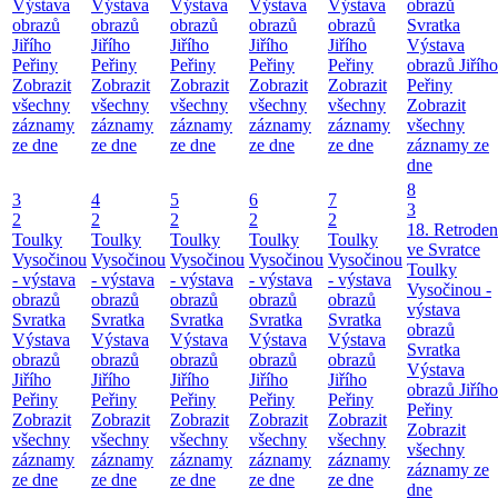
Výstava
Výstava
Výstava
Výstava
Výstava
obrazů
obrazů
obrazů
obrazů
obrazů
obrazů
Svratka
Jiřího
Jiřího
Jiřího
Jiřího
Jiřího
Výstava
Peřiny
Peřiny
Peřiny
Peřiny
Peřiny
obrazů Jiřího
Zobrazit
Zobrazit
Zobrazit
Zobrazit
Zobrazit
Peřiny
všechny
všechny
všechny
všechny
všechny
Zobrazit
záznamy
záznamy
záznamy
záznamy
záznamy
všechny
ze dne
ze dne
ze dne
ze dne
ze dne
záznamy ze
dne
8
3
4
5
6
7
3
2
2
2
2
2
18. Retroden
Toulky
Toulky
Toulky
Toulky
Toulky
ve Svratce
Vysočinou
Vysočinou
Vysočinou
Vysočinou
Vysočinou
Toulky
- výstava
- výstava
- výstava
- výstava
- výstava
Vysočinou -
obrazů
obrazů
obrazů
obrazů
obrazů
výstava
Svratka
Svratka
Svratka
Svratka
Svratka
obrazů
Výstava
Výstava
Výstava
Výstava
Výstava
Svratka
obrazů
obrazů
obrazů
obrazů
obrazů
Výstava
Jiřího
Jiřího
Jiřího
Jiřího
Jiřího
obrazů Jiřího
Peřiny
Peřiny
Peřiny
Peřiny
Peřiny
Peřiny
Zobrazit
Zobrazit
Zobrazit
Zobrazit
Zobrazit
Zobrazit
všechny
všechny
všechny
všechny
všechny
všechny
záznamy
záznamy
záznamy
záznamy
záznamy
záznamy ze
ze dne
ze dne
ze dne
ze dne
ze dne
dne