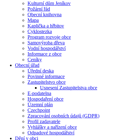
Kulturní dům Jeníkov
Požární řád
Obecní knihovna
Mapa
Kaplička a hřbitov
Cyklostezka
Program rozvoje obce
Samovýroba dřeva
Vodní hospodářství
Informace z obce
Ceníky
Obecní úřad
Úřední deska
Povinné informace
Zastupitelstvo obce
Usnesení Zastupitelstva obce
E-podatelna
Hospodaření obce
Územní plán
Czechpoint
Zpracování osobních údajů (GDPR)
Profil zadavatele
Vyhlášky a nařízení obce
Odpadové hospodářství
Dění v obci