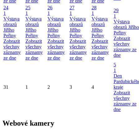
ze dne
ze dne
ze dne
ze dne
ze dne
24
25
26
27
28
29
1
1
1
1
1
1
Výstava
Výstava
Výstava
Výstava
Výstava
Výstava
obrazů
obrazů
obrazů
obrazů
obrazů
obrazů Jiřího
Jiřího
Jiřího
Jiřího
Jiřího
Jiřího
Peřiny
Peřiny
Peřiny
Peřiny
Peřiny
Peřiny
Zobrazit
Zobrazit
Zobrazit
Zobrazit
Zobrazit
Zobrazit
všechny
všechny
všechny
všechny
všechny
všechny
záznamy ze
záznamy
záznamy
záznamy
záznamy
záznamy
dne
ze dne
ze dne
ze dne
ze dne
ze dne
5
1
Den
Pardubickéh
31
1
2
3
4
kraje
Zobrazit
všechny
záznamy ze
dne
Webové kamery