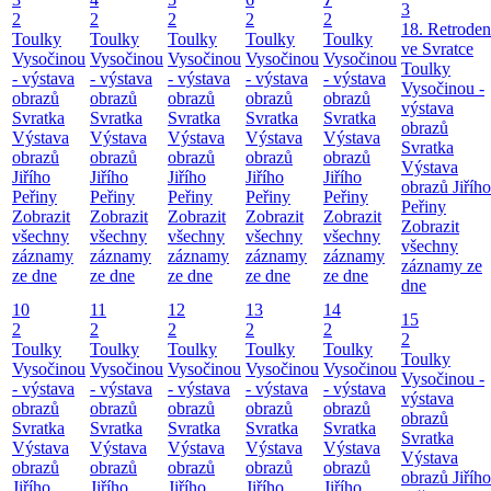
3
2
2
2
2
2
18. Retroden
Toulky
Toulky
Toulky
Toulky
Toulky
ve Svratce
Vysočinou
Vysočinou
Vysočinou
Vysočinou
Vysočinou
Toulky
- výstava
- výstava
- výstava
- výstava
- výstava
Vysočinou -
obrazů
obrazů
obrazů
obrazů
obrazů
výstava
Svratka
Svratka
Svratka
Svratka
Svratka
obrazů
Výstava
Výstava
Výstava
Výstava
Výstava
Svratka
obrazů
obrazů
obrazů
obrazů
obrazů
Výstava
Jiřího
Jiřího
Jiřího
Jiřího
Jiřího
obrazů Jiřího
Peřiny
Peřiny
Peřiny
Peřiny
Peřiny
Peřiny
Zobrazit
Zobrazit
Zobrazit
Zobrazit
Zobrazit
Zobrazit
všechny
všechny
všechny
všechny
všechny
všechny
záznamy
záznamy
záznamy
záznamy
záznamy
záznamy ze
ze dne
ze dne
ze dne
ze dne
ze dne
dne
10
11
12
13
14
15
2
2
2
2
2
2
Toulky
Toulky
Toulky
Toulky
Toulky
Toulky
Vysočinou
Vysočinou
Vysočinou
Vysočinou
Vysočinou
Vysočinou -
- výstava
- výstava
- výstava
- výstava
- výstava
výstava
obrazů
obrazů
obrazů
obrazů
obrazů
obrazů
Svratka
Svratka
Svratka
Svratka
Svratka
Svratka
Výstava
Výstava
Výstava
Výstava
Výstava
Výstava
obrazů
obrazů
obrazů
obrazů
obrazů
obrazů Jiřího
Jiřího
Jiřího
Jiřího
Jiřího
Jiřího