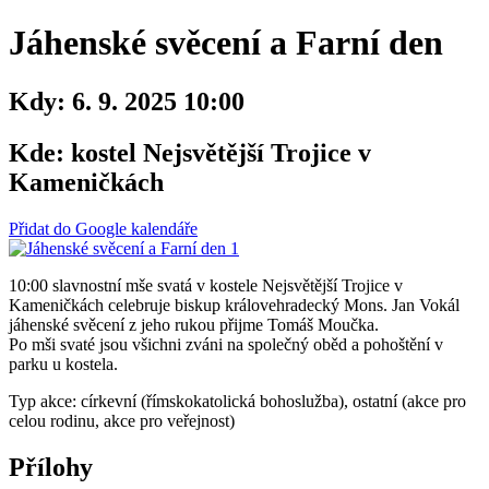
Jáhenské svěcení a Farní den
Kdy:
6. 9. 2025 10:00
Kde:
kostel Nejsvětější Trojice v
Kameničkách
Přidat do Google kalendáře
10:00 slavnostní mše svatá v kostele Nejsvětější Trojice v
Kameničkách celebruje biskup královehradecký Mons. Jan Vokál
jáhenské svěcení z jeho rukou přijme Tomáš Moučka.
Po mši svaté jsou všichni zváni na společný oběd a pohoštění v
parku u kostela.
Typ akce: církevní (římskokatolická bohoslužba), ostatní (akce pro
celou rodinu, akce pro veřejnost)
Přílohy