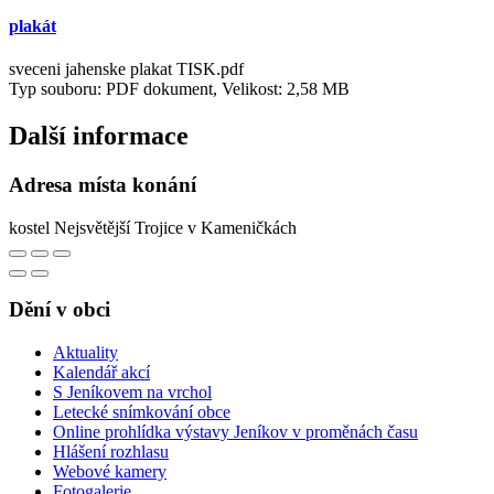
plakát
sveceni jahenske plakat TISK.pdf
Typ souboru: PDF dokument, Velikost: 2,58 MB
Další informace
Adresa místa konání
kostel Nejsvětější Trojice v Kameničkách
Dění v obci
Aktuality
Kalendář akcí
S Jeníkovem na vrchol
Letecké snímkování obce
Online prohlídka výstavy Jeníkov v proměnách času
Hlášení rozhlasu
Webové kamery
Fotogalerie