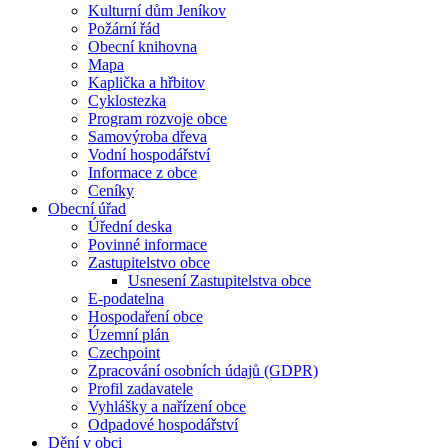
Kulturní dům Jeníkov
Požární řád
Obecní knihovna
Mapa
Kaplička a hřbitov
Cyklostezka
Program rozvoje obce
Samovýroba dřeva
Vodní hospodářství
Informace z obce
Ceníky
Obecní úřad
Úřední deska
Povinné informace
Zastupitelstvo obce
Usnesení Zastupitelstva obce
E-podatelna
Hospodaření obce
Územní plán
Czechpoint
Zpracování osobních údajů (GDPR)
Profil zadavatele
Vyhlášky a nařízení obce
Odpadové hospodářství
Dění v obci