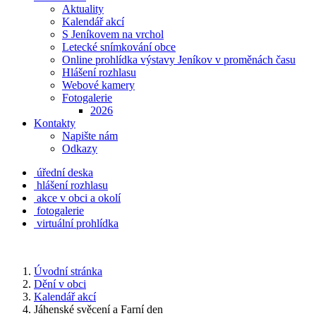
Aktuality
Kalendář akcí
S Jeníkovem na vrchol
Letecké snímkování obce
Online prohlídka výstavy Jeníkov v proměnách času
Hlášení rozhlasu
Webové kamery
Fotogalerie
2026
Kontakty
Napište nám
Odkazy
úřední deska
hlášení rozhlasu
akce v obci a okolí
fotogalerie
virtuální prohlídka
Úvodní stránka
Dění v obci
Kalendář akcí
Jáhenské svěcení a Farní den