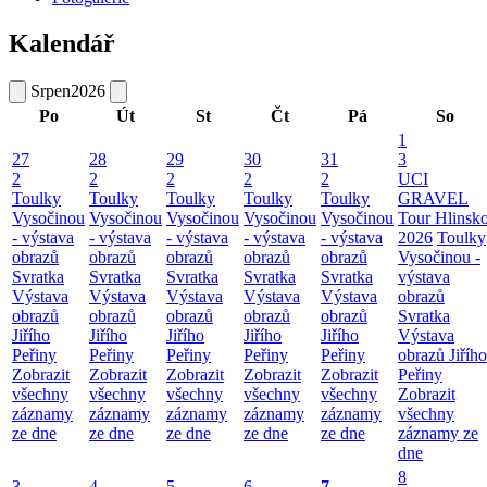
Kalendář
Srpen
2026
Po
Út
St
Čt
Pá
So
1
27
28
29
30
31
3
2
2
2
2
2
UCI
Toulky
Toulky
Toulky
Toulky
Toulky
GRAVEL
Vysočinou
Vysočinou
Vysočinou
Vysočinou
Vysočinou
Tour Hlinsk
- výstava
- výstava
- výstava
- výstava
- výstava
2026
Toulky
obrazů
obrazů
obrazů
obrazů
obrazů
Vysočinou -
Svratka
Svratka
Svratka
Svratka
Svratka
výstava
Výstava
Výstava
Výstava
Výstava
Výstava
obrazů
obrazů
obrazů
obrazů
obrazů
obrazů
Svratka
Jiřího
Jiřího
Jiřího
Jiřího
Jiřího
Výstava
Peřiny
Peřiny
Peřiny
Peřiny
Peřiny
obrazů Jiřího
Zobrazit
Zobrazit
Zobrazit
Zobrazit
Zobrazit
Peřiny
všechny
všechny
všechny
všechny
všechny
Zobrazit
záznamy
záznamy
záznamy
záznamy
záznamy
všechny
ze dne
ze dne
ze dne
ze dne
ze dne
záznamy ze
dne
8
3
4
5
6
7