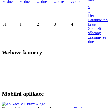
ze dne
ze dne
ze dne
ze dne
ze dne
5
1
Den
Pardubickéh
31
1
2
3
4
kraje
Zobrazit
všechny
záznamy ze
dne
Webové kamery
Mobilní aplikace