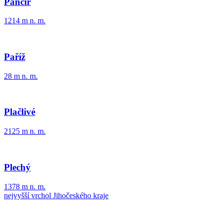
Pancíř
1214 m n. m.
Paříž
28 m n. m.
Plačlivé
2125 m n. m.
Plechý
1378 m n. m.
nejvyšší vrchol Jihočeského kraje