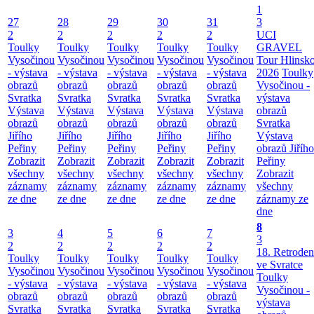
1
27
28
29
30
31
3
2
2
2
2
2
UCI
Toulky
Toulky
Toulky
Toulky
Toulky
GRAVEL
Vysočinou
Vysočinou
Vysočinou
Vysočinou
Vysočinou
Tour Hlinsk
- výstava
- výstava
- výstava
- výstava
- výstava
2026
Toulky
obrazů
obrazů
obrazů
obrazů
obrazů
Vysočinou -
Svratka
Svratka
Svratka
Svratka
Svratka
výstava
Výstava
Výstava
Výstava
Výstava
Výstava
obrazů
obrazů
obrazů
obrazů
obrazů
obrazů
Svratka
Jiřího
Jiřího
Jiřího
Jiřího
Jiřího
Výstava
Peřiny
Peřiny
Peřiny
Peřiny
Peřiny
obrazů Jiřího
Zobrazit
Zobrazit
Zobrazit
Zobrazit
Zobrazit
Peřiny
všechny
všechny
všechny
všechny
všechny
Zobrazit
záznamy
záznamy
záznamy
záznamy
záznamy
všechny
ze dne
ze dne
ze dne
ze dne
ze dne
záznamy ze
dne
8
3
4
5
6
7
3
2
2
2
2
2
18. Retroden
Toulky
Toulky
Toulky
Toulky
Toulky
ve Svratce
Vysočinou
Vysočinou
Vysočinou
Vysočinou
Vysočinou
Toulky
- výstava
- výstava
- výstava
- výstava
- výstava
Vysočinou -
obrazů
obrazů
obrazů
obrazů
obrazů
výstava
Svratka
Svratka
Svratka
Svratka
Svratka