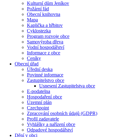
Kulturní dům Jeníkov
Požární řád
Obecní knihovna
Mapa
Kaplička a hřbitov
Cyklostezka
Program rozvoje obce
Samovýroba dřeva
Vodní hospodářství
Informace z obce
Ceníky
Obecní úřad
Úřední deska
Povinné informace
Zastupitelstvo obce
Usnesení Zastupitelstva obce
E-podatelna
Hospodaření obce
Územní plán
Czechpoint
Zpracování osobních údajů (GDPR)
Profil zadavatele
Vyhlášky a nařízení obce
Odpadové hospodářství
Dění v obci