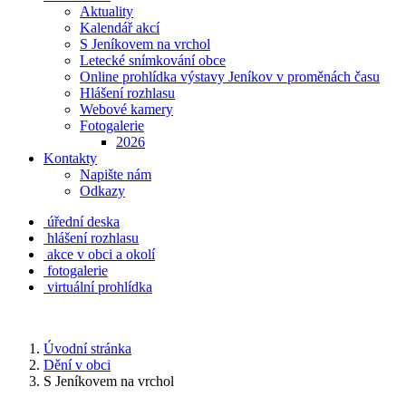
Aktuality
Kalendář akcí
S Jeníkovem na vrchol
Letecké snímkování obce
Online prohlídka výstavy Jeníkov v proměnách času
Hlášení rozhlasu
Webové kamery
Fotogalerie
2026
Kontakty
Napište nám
Odkazy
úřední deska
hlášení rozhlasu
akce v obci a okolí
fotogalerie
virtuální prohlídka
Úvodní stránka
Dění v obci
S Jeníkovem na vrchol