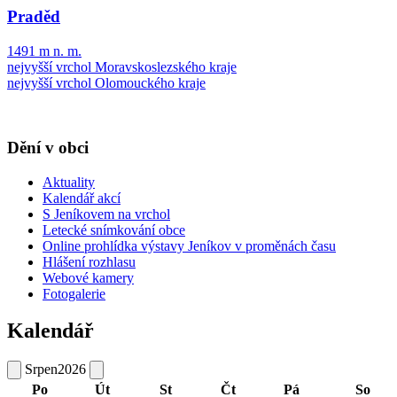
Praděd
1491 m n. m.
nejvyšší vrchol Moravskoslezského kraje
nejvyšší vrchol Olomouckého kraje
Dění v obci
Aktuality
Kalendář akcí
S Jeníkovem na vrchol
Letecké snímkování obce
Online prohlídka výstavy Jeníkov v proměnách času
Hlášení rozhlasu
Webové kamery
Fotogalerie
Kalendář
Srpen
2026
Po
Út
St
Čt
Pá
So