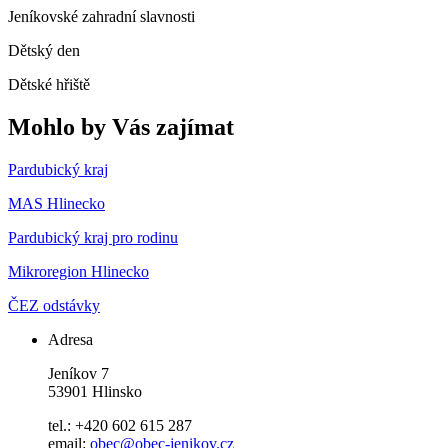
Jeníkovské zahradní slavnosti
Dětský den
Dětské hřiště
Mohlo by Vás zajímat
Pardubický kraj
MAS Hlinecko
Pardubický kraj pro rodinu
Mikroregion Hlinecko
ČEZ odstávky
Adresa
Jeníkov 7
53901 Hlinsko
tel.: +420 602 615 287
email:
obec@obec-jenikov.cz