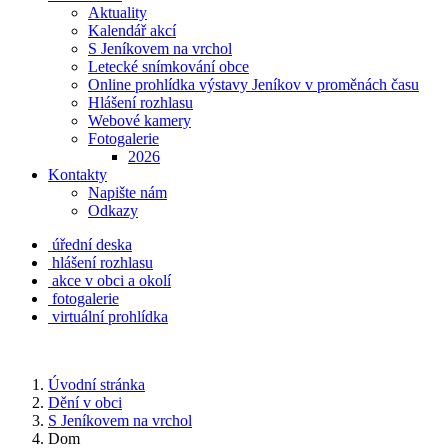
Aktuality
Kalendář akcí
S Jeníkovem na vrchol
Letecké snímkování obce
Online prohlídka výstavy Jeníkov v proměnách času
Hlášení rozhlasu
Webové kamery
Fotogalerie
2026
Kontakty
Napište nám
Odkazy
úřední deska
hlášení rozhlasu
akce v obci a okolí
fotogalerie
virtuální prohlídka
Úvodní stránka
Dění v obci
S Jeníkovem na vrchol
Dom