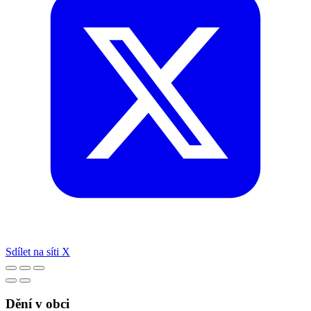
Sdílet na síti X
Dění v obci