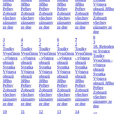
Jiřího
Jiřího
Jiřího
Jiřího
Jiřího
Výstava
Peřiny
Peřiny
Peřiny
Peřiny
Peřiny
obrazů Jiřího
Zobrazit
Zobrazit
Zobrazit
Zobrazit
Zobrazit
Peřiny
všechny
všechny
všechny
všechny
všechny
Zobrazit
záznamy
záznamy
záznamy
záznamy
záznamy
všechny
ze dne
ze dne
ze dne
ze dne
ze dne
záznamy ze
dne
8
3
4
5
6
7
3
2
2
2
2
2
18. Retroden
Toulky
Toulky
Toulky
Toulky
Toulky
ve Svratce
Vysočinou
Vysočinou
Vysočinou
Vysočinou
Vysočinou
Toulky
- výstava
- výstava
- výstava
- výstava
- výstava
Vysočinou -
obrazů
obrazů
obrazů
obrazů
obrazů
výstava
Svratka
Svratka
Svratka
Svratka
Svratka
obrazů
Výstava
Výstava
Výstava
Výstava
Výstava
Svratka
obrazů
obrazů
obrazů
obrazů
obrazů
Výstava
Jiřího
Jiřího
Jiřího
Jiřího
Jiřího
obrazů Jiřího
Peřiny
Peřiny
Peřiny
Peřiny
Peřiny
Peřiny
Zobrazit
Zobrazit
Zobrazit
Zobrazit
Zobrazit
Zobrazit
všechny
všechny
všechny
všechny
všechny
všechny
záznamy
záznamy
záznamy
záznamy
záznamy
záznamy ze
ze dne
ze dne
ze dne
ze dne
ze dne
dne
10
11
12
13
14
15