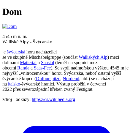
Dom
4545 m n. m.
Walliské Alpy - Švýcarsko
je
švýcarská
hora nacházející
se ve skupině Mischabelgruppe (součást
Walliských Alp
) mezi
dolinami
Mattertal
a
Saastal
(téměř na spojnici mezi
obcemi
Randa
a
Saas-Fee
). Se svojí nadmořskou výškou 4545 m je
nejvyšší „vnitrozemskou“ horou Švýcarska, neboť ostatní vyšší
švýcarské kopce (
Dufourspitze
,
Nordend
, atd.) se nacházejí
na
italsko
-švýcarské hranici. Výstup proběhl v červenci
2022 přes severozápadní hřeben zvaný Festigrat.
zdroj - odkazy:
https://cs.wikipedia.org