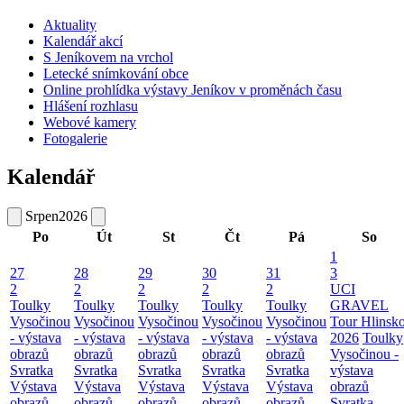
Aktuality
Kalendář akcí
S Jeníkovem na vrchol
Letecké snímkování obce
Online prohlídka výstavy Jeníkov v proměnách času
Hlášení rozhlasu
Webové kamery
Fotogalerie
Kalendář
Srpen
2026
Po
Út
St
Čt
Pá
So
1
27
28
29
30
31
3
2
2
2
2
2
UCI
Toulky
Toulky
Toulky
Toulky
Toulky
GRAVEL
Vysočinou
Vysočinou
Vysočinou
Vysočinou
Vysočinou
Tour Hlinsk
- výstava
- výstava
- výstava
- výstava
- výstava
2026
Toulky
obrazů
obrazů
obrazů
obrazů
obrazů
Vysočinou -
Svratka
Svratka
Svratka
Svratka
Svratka
výstava
Výstava
Výstava
Výstava
Výstava
Výstava
obrazů
obrazů
obrazů
obrazů
obrazů
obrazů
Svratka