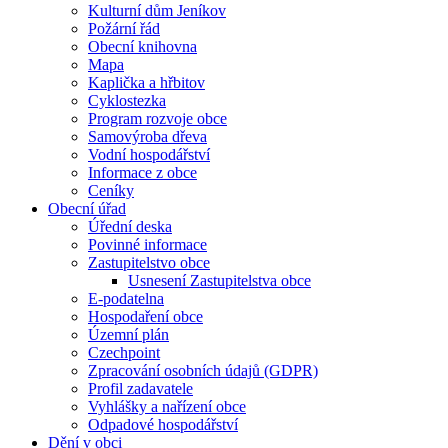
Kulturní dům Jeníkov
Požární řád
Obecní knihovna
Mapa
Kaplička a hřbitov
Cyklostezka
Program rozvoje obce
Samovýroba dřeva
Vodní hospodářství
Informace z obce
Ceníky
Obecní úřad
Úřední deska
Povinné informace
Zastupitelstvo obce
Usnesení Zastupitelstva obce
E-podatelna
Hospodaření obce
Územní plán
Czechpoint
Zpracování osobních údajů (GDPR)
Profil zadavatele
Vyhlášky a nařízení obce
Odpadové hospodářství
Dění v obci