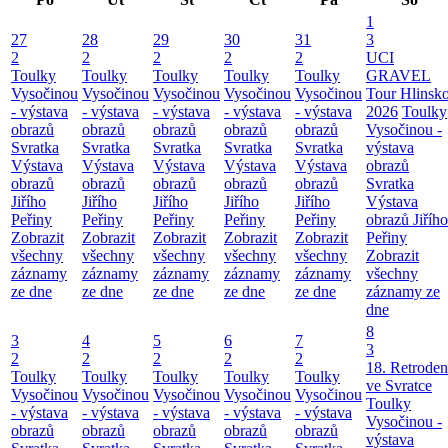
1
27
28
29
30
31
3
2
2
2
2
2
UCI
Toulky
Toulky
Toulky
Toulky
Toulky
GRAVEL
Vysočinou
Vysočinou
Vysočinou
Vysočinou
Vysočinou
Tour Hlinsk
- výstava
- výstava
- výstava
- výstava
- výstava
2026
Toulky
obrazů
obrazů
obrazů
obrazů
obrazů
Vysočinou -
Svratka
Svratka
Svratka
Svratka
Svratka
výstava
Výstava
Výstava
Výstava
Výstava
Výstava
obrazů
obrazů
obrazů
obrazů
obrazů
obrazů
Svratka
Jiřího
Jiřího
Jiřího
Jiřího
Jiřího
Výstava
Peřiny
Peřiny
Peřiny
Peřiny
Peřiny
obrazů Jiřího
Zobrazit
Zobrazit
Zobrazit
Zobrazit
Zobrazit
Peřiny
všechny
všechny
všechny
všechny
všechny
Zobrazit
záznamy
záznamy
záznamy
záznamy
záznamy
všechny
ze dne
ze dne
ze dne
ze dne
ze dne
záznamy ze
dne
8
3
4
5
6
7
3
2
2
2
2
2
18. Retroden
Toulky
Toulky
Toulky
Toulky
Toulky
ve Svratce
Vysočinou
Vysočinou
Vysočinou
Vysočinou
Vysočinou
Toulky
- výstava
- výstava
- výstava
- výstava
- výstava
Vysočinou -
obrazů
obrazů
obrazů
obrazů
obrazů
výstava