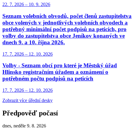
22. 7.
2026
–
10. 9.
2026
Seznam volebních obvodů, počet členů zastupitelstva
obce volených v jednotlivých volebních obvodech a
potřebný minimální počet podpisů na peticích, pro
volby do zastupitelstva obce Jeníkov konaných ve
dnech 9. a 10. října 2026.
17. 7.
2026
–
12. 10.
2026
Volby - Seznam obcí pro které je Městský úřad
Hlinsko registračním úřadem a oznámení o
potřebném počtu podpisů na peticích
17. 7.
2026
–
12. 10.
2026
Zobrazit více úřední desky
Předpověď počasí
dnes, neděle 9. 8. 2026