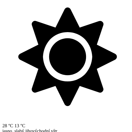
28 °C
13 °C
jasno, slabý jihovýchodní vítr