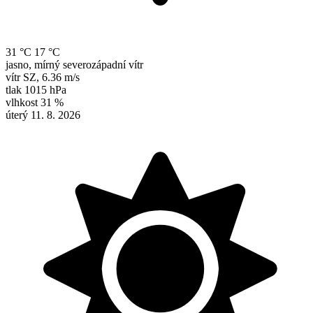
31 °C
17 °C
jasno, mírný severozápadní vítr
vítr
SZ
,
6.36 m/s
tlak
1015 hPa
vlhkost
31 %
úterý 11. 8. 2026