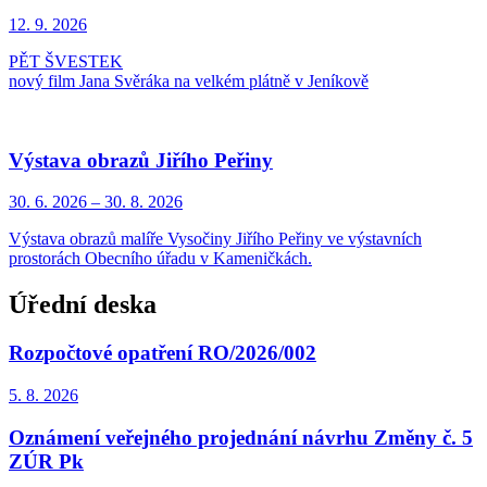
12. 9.
2026
PĚT ŠVESTEK
nový film Jana Svěráka na velkém plátně v Jeníkově
Výstava obrazů Jiřího Peřiny
30. 6.
2026
–
30. 8.
2026
Výstava obrazů malíře Vysočiny Jiřího Peřiny ve výstavních
prostorách Obecního úřadu v Kameničkách.
Úřední deska
Rozpočtové opatření RO/2026/002
5. 8.
2026
Oznámení veřejného projednání návrhu Změny č. 5
ZÚR Pk