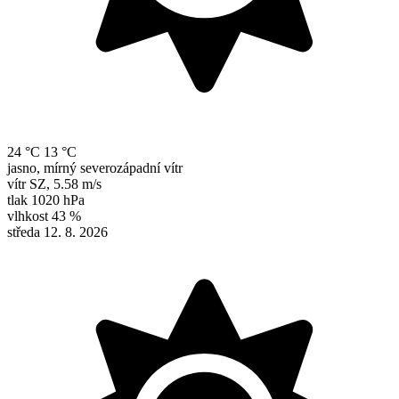
24 °C
13 °C
jasno, mírný severozápadní vítr
vítr
SZ
,
5.58 m/s
tlak
1020 hPa
vlhkost
43 %
středa 12. 8. 2026