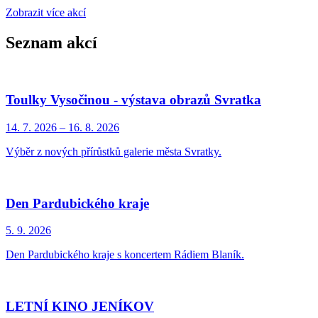
Zobrazit více akcí
Seznam akcí
Toulky Vysočinou - výstava obrazů Svratka
14. 7.
2026
–
16. 8.
2026
Výběr z nových přírůstků galerie města Svratky.
Den Pardubického kraje
5. 9.
2026
Den Pardubického kraje s koncertem Rádiem Blaník.
LETNÍ KINO JENÍKOV