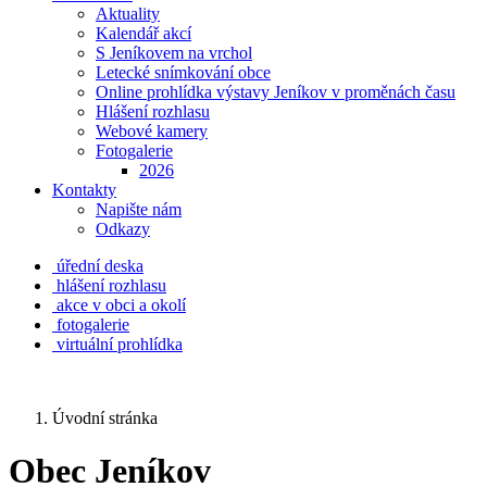
Aktuality
Kalendář akcí
S Jeníkovem na vrchol
Letecké snímkování obce
Online prohlídka výstavy Jeníkov v proměnách času
Hlášení rozhlasu
Webové kamery
Fotogalerie
2026
Kontakty
Napište nám
Odkazy
úřední deska
hlášení rozhlasu
akce v obci a okolí
fotogalerie
virtuální prohlídka
Úvodní stránka
Obec Jeníkov