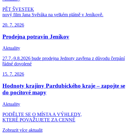
PĚT ŠVESTEK
nový film Jana Svěráka na velkém plátně v Jeníkově.
20. 7.
2026
Prodejna potravin Jeníkov
Aktuality
27.7.-9.8.2026 bude prodejna Jednoty zavřena z důvodu čerpání
řádné dovolené
15. 7.
2026
Hodnoty krajiny Pardubického kraje – zapojte se
do pocitové mapy
Aktuality
PODĚLTE SE O MÍSTA A VÝHLEDY,
KTERÉ POVAŽUJETE ZA CENNÉ
Zobrazit více aktualit