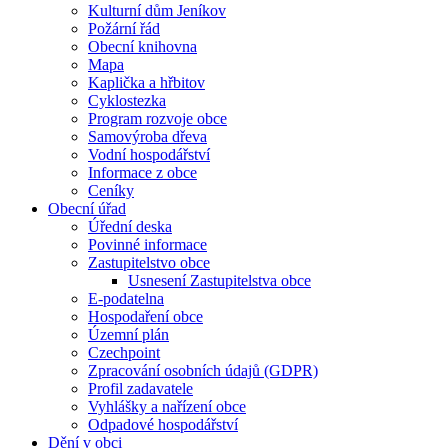
Kulturní dům Jeníkov
Požární řád
Obecní knihovna
Mapa
Kaplička a hřbitov
Cyklostezka
Program rozvoje obce
Samovýroba dřeva
Vodní hospodářství
Informace z obce
Ceníky
Obecní úřad
Úřední deska
Povinné informace
Zastupitelstvo obce
Usnesení Zastupitelstva obce
E-podatelna
Hospodaření obce
Územní plán
Czechpoint
Zpracování osobních údajů (GDPR)
Profil zadavatele
Vyhlášky a nařízení obce
Odpadové hospodářství
Dění v obci