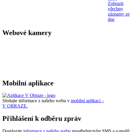
Zobrazit
všechny
záznamy ze
dne
Webové kamery
Mobilní aplikace
Sledujte informace z našeho webu v
mobilní aplikaci –
V OBRAZE.
Přihlášení k odběru zpráv
Dostávejte
informace z našeho webu
prostřednictvím SMS a e-mailů