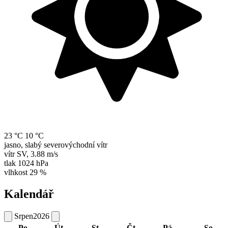
23 °C
10 °C
jasno, slabý severovýchodní vítr
vítr
SV
,
3.88 m/s
tlak
1024 hPa
vlhkost
29 %
Kalendář
Srpen
2026
Po
Út
St
Čt
Pá
So