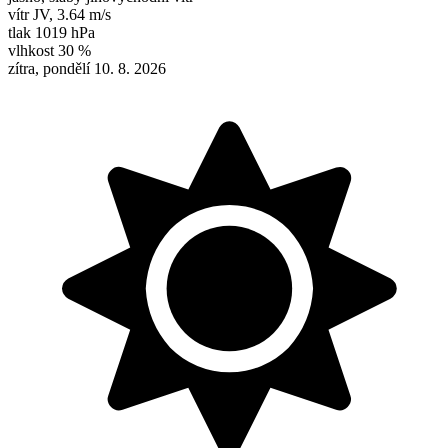
vítr
JV
,
3.64 m/s
tlak
1019 hPa
vlhkost
30 %
zítra, pondělí 10. 8. 2026